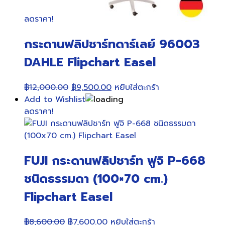
ลดราคา!
กระดานฟลิปชาร์ทดาร์เลย์ 96003
DAHLE Flipchart Easel
Original
Current
฿
12,000.00
฿
9,500.00
หยิบใส่ตะกร้า
price
price
Add to Wishlist
was:
is:
ลดราคา!
฿12,000.00.
฿9,500.00.
FUJI กระดานฟลิปชาร์ท ฟูจิ P-668
ชนิดธรรมดา (100×70 cm.)
Flipchart Easel
Original
Current
฿
8,600.00
฿
7,600.00
หยิบใส่ตะกร้า