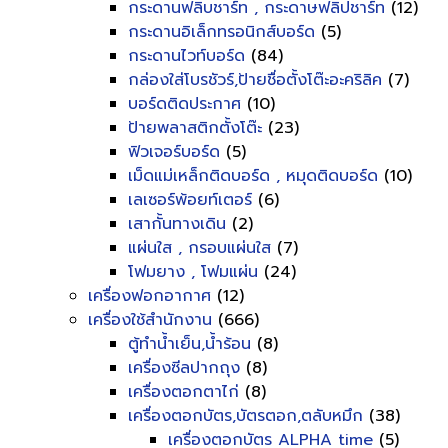
กระดานฟลิบชาร์ท , กระดาษฟลิปชาร์ท
(12)
กระดานอิเล็กทรอนิกส์บอร์ด
(5)
กระดานไวท์บอร์ด
(84)
กล่องใส่โบรชัวร์,ป้ายชื่อตั้งโต๊ะอะคริลิค
(7)
บอร์ดติดประกาศ
(10)
ป้ายพลาสติกตั้งโต๊ะ
(23)
ฟิวเจอร์บอร์ด
(5)
เม็ดแม่เหล็กติดบอร์ด , หมุดติดบอร์ด
(10)
เลเซอร์พ้อยท์เตอร์
(6)
เสากั้นทางเดิน
(2)
แผ่นใส , กรอบแผ่นใส
(7)
โฟมยาง , โฟมแผ่น
(24)
เครื่องฟอกอากาศ
(12)
เครื่องใช้สำนักงาน
(666)
ตู้ทำน้ำเย็น,น้ำร้อน
(8)
เครื่องซีลปากถุง
(8)
เครื่องตอกตาไก่
(8)
เครื่องตอกบัตร,บัตรตอก,ตลับหมึก
(38)
เครื่องตอกบัตร ALPHA time
(5)