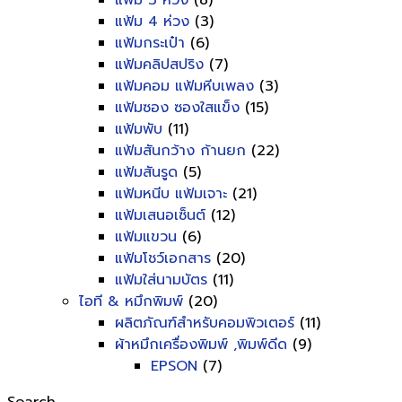
แฟ้ม 3 ห่วง
(8)
แฟ้ม 4 ห่วง
(3)
แฟ้มกระเป๋า
(6)
แฟ้มคลิปสปริง
(7)
แฟ้มคอม แฟ้มหีบเพลง
(3)
แฟ้มซอง ซองใสแข็ง
(15)
แฟ้มพับ
(11)
แฟ้มสันกว้าง ก้านยก
(22)
แฟ้มสันรูด
(5)
แฟ้มหนีบ แฟ้มเจาะ
(21)
แฟ้มเสนอเซ็นต์
(12)
แฟ้มแขวน
(6)
แฟ้มโชว์เอกสาร
(20)
แฟ้มใส่นามบัตร
(11)
ไอที & หมึกพิมพ์
(20)
ผลิตภัณฑ์สำหรับคอมพิวเตอร์
(11)
ผ้าหมึกเครื่องพิมพ์ ,พิมพ์ดีด
(9)
EPSON
(7)