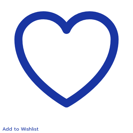
ฟ
ลิป
ชาร์ท
แม่
เหล็ก
EU
500E
(100*68.5ซม.)
Flipchart
Easel
EU500E
ชิ้น
Add to Wishlist