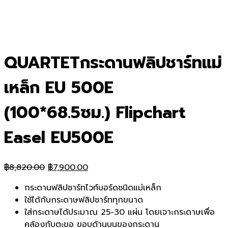
QUARTETกระดานฟลิปชาร์ทแม่
เหล็ก EU 500E
(100*68.5ซม.) Flipchart
Easel EU500E
Original
Current
฿
8,820.00
฿
7,900.00
price
price
กระดานฟลิปชาร์ทไวท์บอร์ดชนิดแม่เหล็ก
was:
is:
ใช้ได้กับกระดาษฟลิปชาร์ททุกขนาด
฿8,820.00.
฿7,900.00.
ใส่กระดาษได้ประมาณ 25-30 แผ่น โดยเจาะกระดาษเพื่อ
คล้องกับตะขอ ขอบด้านบนของกระดาน