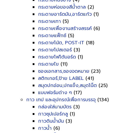
กระดาษหนังช้าง
(4)
กระดาษห่อของสีน้ำตาล
(2)
กระดาษอาร์ตมัน,อาร์ตแก้ว
(1)
กระดาษเทา
(5)
กระดาษเพื่องานสร้างสรรค์
(6)
กระดาษแฟ็กซ์
(5)
กระดาษโน้ต, POST-IT
(18)
กระดาษโปสเตอร์
(3)
กระดาษโฟโต้บอร์ด
(1)
กระดาษไข
(11)
ซองเอกสาร,ซองจดหมาย
(23)
สติกเกอร์,ป้าย LABEL
(41)
สมุดปกอ่อน,ปกแข็ง,สมุดโน็ต
(25)
แบบฟอร์มต่าง ๆ
(17)
กาว เทป และอุปกรณ์เพื่อการบรรจุ
(134)
กล่องใส่นามบัตร
(3)
กาวซุปเปอร์กลู
(1)
กาวดินน้ำมัน
(3)
กาวน้ำ
(6)