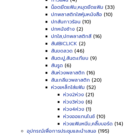
กาวแผ่น
(4)
น็อดยึดแฟ้ม,หมุดยึดแฟ้ม
(33)
ปกพลาสติกใสหุ้มหนังสือ
(10)
ปกสันกาวร้อน
(10)
ปกหนังช้าง
(2)
ปกใส,ปกพลาสติกสี
(16)
สันIBICLICK
(2)
สันขดลวด
(46)
สันตะปู,สันตะเกียบ
(9)
สันรูด
(6)
สันห่วงพลาสติก
(16)
สันเกลียวพลาสติก
(20)
ห่วงเหล็กใส่แฟ้ม
(52)
ห่วง2ห่วง
(21)
ห่วง3ห่วง
(6)
ห่วง4ห่วง
(1)
ห่วงออแกนไนซ์
(10)
ห่วงแฟ้มหนีบ,คลิ๊บบอร์ด
(14)
อุปกรณ์เพื่อการประชุมและนำเสนอ
(195)