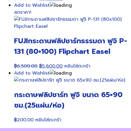
price
price
Add to Wishlist
was:
is:
ลดราคา!
฿8,600.00.
฿7,600.00.
FUJIกระดานฟลิปชาร์ทธรรมดา ฟูจิ P-
131 (80×100) Flipchart Easel
Original
Current
฿
6,500.00
฿
5,600.00
หยิบใส่ตะกร้า
price
price
Add to Wishlist
was:
is:
฿6,500.00.
฿5,600.00.
กระดาษฟลิปชาร์ท ฟูจิ ขนาด 65×90
ซม.(25แผ่น/ห่อ)
฿
200.00
หยิบใส่ตะกร้า