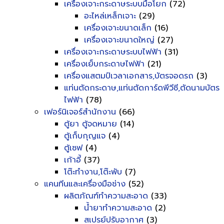
เครื่องเจาะกระดาษระบบมือโยก
(72)
อะไหล่เหล็กเจาะ
(29)
เครื่องเจาะขนาดเล็ก
(16)
เครื่องเจาะขนาดใหญ่
(27)
เครื่องเจาะกระดาษระบบไฟฟ้า
(31)
เครื่องเย็บกระดาษไฟฟ้า
(21)
เครื่องแสตมป์เวลาเอกสาร,บัตรจอดรถ
(3)
แท่นตัดกระดาษ,แท่นตัดการ์ดพีวีซี,ตัดนามบัตร
ไฟฟ้า
(78)
เฟอร์นิเจอร์สำนักงาน
(66)
ตู้ยา ตู้จดหมาย
(14)
ตู้เก็บกุญแจ
(4)
ตู้เซฟ
(4)
เก้าอี้
(37)
โต๊ะทำงาน,โต๊ะพับ
(7)
แคนทีนและเครื่องมือช่าง
(52)
ผลิตภัณฑ์ทำความสะอาด
(33)
น้ำยาทำความสะอาด
(2)
สเปรย์ปรับอากาศ
(3)