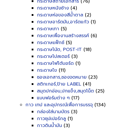
กระดาษสีถ่ายเอกสาร
(76)
กระดาษหนังช้าง
(4)
กระดาษห่อของสีน้ำตาล
(2)
กระดาษอาร์ตมัน,อาร์ตแก้ว
(1)
กระดาษเทา
(5)
กระดาษเพื่องานสร้างสรรค์
(6)
กระดาษแฟ็กซ์
(5)
กระดาษโน้ต, POST-IT
(18)
กระดาษโปสเตอร์
(3)
กระดาษโฟโต้บอร์ด
(1)
กระดาษไข
(11)
ซองเอกสาร,ซองจดหมาย
(23)
สติกเกอร์,ป้าย LABEL
(41)
สมุดปกอ่อน,ปกแข็ง,สมุดโน็ต
(25)
แบบฟอร์มต่าง ๆ
(17)
กาว เทป และอุปกรณ์เพื่อการบรรจุ
(134)
กล่องใส่นามบัตร
(3)
กาวซุปเปอร์กลู
(1)
กาวดินน้ำมัน
(3)