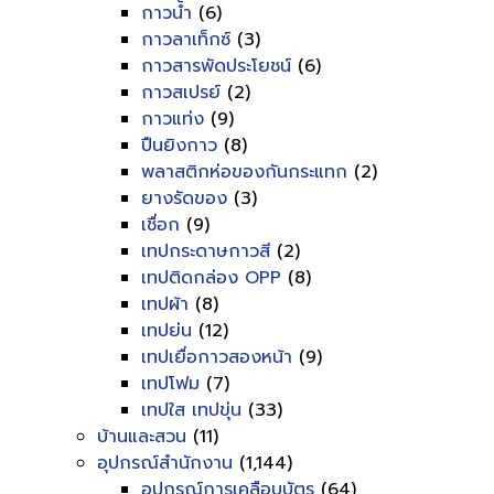
กาวน้ำ
(6)
กาวลาเท็กซ์
(3)
กาวสารพัดประโยชน์
(6)
กาวสเปรย์
(2)
กาวแท่ง
(9)
ปืนยิงกาว
(8)
พลาสติกห่อของกันกระแทก
(2)
ยางรัดของ
(3)
เชื่อก
(9)
เทปกระดาษกาวสี
(2)
เทปติดกล่อง OPP
(8)
เทปผ้า
(8)
เทปย่น
(12)
เทปเยื่อกาวสองหน้า
(9)
เทปโฟม
(7)
เทปใส เทปขุ่น
(33)
บ้านและสวน
(11)
อุปกรณ์สำนักงาน
(1,144)
อุปกรณ์การเคลือบบัตร
(64)