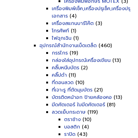
เครื่องพิมพ์อักษร MOTEX
(3)
เครื่องพิมพ์เช็ค,เครื่องปรุเช็ค,เครื่องปรุ
เอกสาร
(4)
เครื่องสแกนบาร์โค๊ต
(3)
โทรศัพท์
(1)
ไฟฉุกเฉิน
(1)
อุปกรณ์สำนักงานเบ็ดเตล็ด
(460)
กรรไกร
(19)
กล่องใส่อุปกรณ์เครื่องเขียน
(13)
คลิ๊บหนีบบัตร
(2)
คลิ๊ปดำ
(11)
ที่ถอนลวด
(10)
ที่เจาะรู ที่ตัดมุมบัตร
(21)
บัตรติดหน้าอก ป้ายคล้องคอ
(13)
มีดคัตเตอร์ ใบมีดคัตเตอร์
(81)
ลวดเย็บกระดาษ
(119)
ตราช้าง
(10)
บอสติก
(4)
ราปิด
(43)