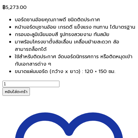
฿
5,273.00
บอร์ดชานอ้อยคุณภาพดี ชนิดติดประกาศ
หน้าบอร์ดบุชานอ้อย เกรดดี แข็งแรง ทนทาน ได้มาตรฐาน
กรอบอะลูมิเนียมอบสี รูปทรงสวยงาม ทันสมัย
มาพร้อมโครงขาตั้งล้อเลื่อน เคลื่อนย้ายสะดวก ล้อ
สามารถล็อกได้
ใช้สำหรับติดประกาศ จัดบอร์ดนิทรรศการ หรือติดหมุดเข้า
กับเอกสารต่าง ๆ
ขนาดแผ่นบอร์ด (กว้าง x ยาว) : 120 × 150 ซม.
จำนวน
กระดาน
หยิบใส่ตะกร้า
ชาน
อ้อย
ชนิด
ขา
ตั้ง
ล้อ