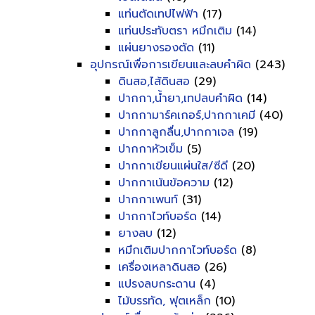
แท่นตัดเทปไฟฟ้า
(17)
แท่นประทับตรา หมึกเติม
(14)
แผ่นยางรองตัด
(11)
อุปกรณ์เพื่อการเขียนและลบคำผิด
(243)
ดินสอ,ไส้ดินสอ
(29)
ปากกา,น้ำยา,เทปลบคำผิด
(14)
ปากกามาร์คเกอร์,ปากกาเคมี
(40)
ปากกาลูกลื่น,ปากกาเจล
(19)
ปากกาหัวเข็ม
(5)
ปากกาเขียนแผ่นใส/ซีดี
(20)
ปากกาเน้นข้อความ
(12)
ปากกาเพนท์
(31)
ปากกาไวท์บอร์ด
(14)
ยางลบ
(12)
หมึกเติมปากกาไวท์บอร์ด
(8)
เครื่องเหลาดินสอ
(26)
แปรงลบกระดาน
(4)
ไม้บรรทัด, ฟุตเหล็ก
(10)