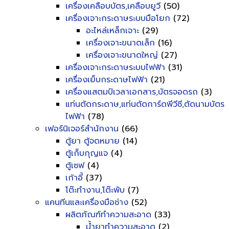
เครื่องเคลือบบัตร,เคลือบยูวี
(50)
เครื่องเจาะกระดาษระบบมือโยก
(72)
อะไหล่เหล็กเจาะ
(29)
เครื่องเจาะขนาดเล็ก
(16)
เครื่องเจาะขนาดใหญ่
(27)
เครื่องเจาะกระดาษระบบไฟฟ้า
(31)
เครื่องเย็บกระดาษไฟฟ้า
(21)
เครื่องแสตมป์เวลาเอกสาร,บัตรจอดรถ
(3)
แท่นตัดกระดาษ,แท่นตัดการ์ดพีวีซี,ตัดนามบัตร
ไฟฟ้า
(78)
เฟอร์นิเจอร์สำนักงาน
(66)
ตู้ยา ตู้จดหมาย
(14)
ตู้เก็บกุญแจ
(4)
ตู้เซฟ
(4)
เก้าอี้
(37)
โต๊ะทำงาน,โต๊ะพับ
(7)
แคนทีนและเครื่องมือช่าง
(52)
ผลิตภัณฑ์ทำความสะอาด
(33)
น้ำยาทำความสะอาด
(2)