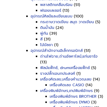
พลาสติกเคลือบร้อน
(51)
ฟรอยเลเซอร์
(13)
อุปกรณ์ศิลป์และเขียนแบบ
(100)
กระดาษวาดเขียน สมุด วาดเขียน
(5)
ดินน้ำมัน
(24)
พู่กัน
(39)
สี
(31)
ไม้บัลชา
(1)
อุปกรณ์สำนักงานอิเล็กทรอนิกส์
(51)
ถ่านไฟฉาย,ถ่านอัลคาไลน์,แท่นชาร์จ
(13)
ฟิลม์แฟ็กซ์, drumเครื่องแฟ็กซ์
(5)
รางปลั๊กเอนกประสงค์
(1)
เครื่องคิดเลข,เครื่องคำนวณเลข
(14)
เครื่องคิดเลข CASIO
(14)
เครื่องพิมพ์อักษร,เทปพิมพ์อักษร
(9)
เครื่องพิมพ์อักษร BROTHER
(3)
เครื่องพิมพ์อักษร DYMO
(3)