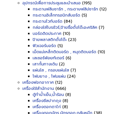
อุปกรณ์เพื่อการประชุมและนำเสนอ
(195)
กระดานฟลิบชาร์ท , กระดาษฟลิปชาร์ท
(12)
กระดานอิเล็กทรอนิกส์บอร์ด
(5)
กระดานไวท์บอร์ด
(84)
กล่องใส่โบรชัวร์,ป้ายชื่อตั้งโต๊ะอะคริลิค
(7)
บอร์ดติดประกาศ
(10)
ป้ายพลาสติกตั้งโต๊ะ
(23)
ฟิวเจอร์บอร์ด
(5)
เม็ดแม่เหล็กติดบอร์ด , หมุดติดบอร์ด
(10)
เลเซอร์พ้อยท์เตอร์
(6)
เสากั้นทางเดิน
(2)
แผ่นใส , กรอบแผ่นใส
(7)
โฟมยาง , โฟมแผ่น
(24)
เครื่องฟอกอากาศ
(12)
เครื่องใช้สำนักงาน
(666)
ตู้ทำน้ำเย็น,น้ำร้อน
(8)
เครื่องซีลปากถุง
(8)
เครื่องตอกตาไก่
(8)
เครื่องตอกบัตร,บัตรตอก,ตลับหมึก
(38)