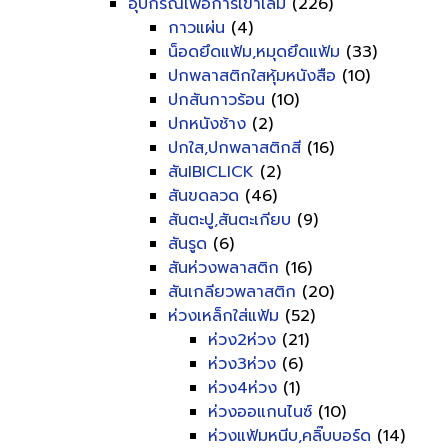
อุปกรณ์เพื่อการเข้าเล่ม
(226)
กาวแผ่น
(4)
น็อดยึดแฟ้ม,หมุดยึดแฟ้ม
(33)
ปกพลาสติกใสหุ้มหนังสือ
(10)
ปกสันกาวร้อน
(10)
ปกหนังช้าง
(2)
ปกใส,ปกพลาสติกสี
(16)
สันIBICLICK
(2)
สันขดลวด
(46)
สันตะปู,สันตะเกียบ
(9)
สันรูด
(6)
สันห่วงพลาสติก
(16)
สันเกลียวพลาสติก
(20)
ห่วงเหล็กใส่แฟ้ม
(52)
ห่วง2ห่วง
(21)
ห่วง3ห่วง
(6)
ห่วง4ห่วง
(1)
ห่วงออแกนไนซ์
(10)
ห่วงแฟ้มหนีบ,คลิ๊บบอร์ด
(14)