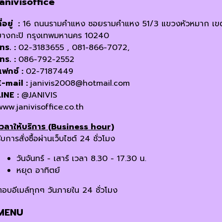
janivisoffice
ี่อยู่ :
16 ถนนรามคำแหง ซอยรามคำแหง 51/3 แขวงหัวหมาก เข
บางกะปิ กรุงเทพมหานคร 10240
โทร. :
02-3183655 , 081-866-7072,
โทร. :
086-792-2552
แฟกซ์ :
02-7187449
E-mail :
janivis2008@hotmail.com
LINE :
@JANIVIS
www.janivisoffice.co.th
เวลาให้บริการ (Business hour)
ับการสั่งซื้อผ่านเว็บไซต์ 24 ชั่วโมง
วันจันทร์ - เสาร์ เวลา 8.30 - 17.30 น.
หยุด อาทิตย์
ตอบอีเมล์ทุกๆ วันภายใน 24 ชั่วโมง
MENU