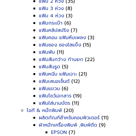
แฟ้ม 2 ห่วง
(35)
แฟ้ม 3 ห่วง
(8)
แฟ้ม 4 ห่วง
(3)
แฟ้มกระเป๋า
(6)
แฟ้มคลิปสปริง
(7)
แฟ้มคอม แฟ้มหีบเพลง
(3)
แฟ้มซอง ซองใสแข็ง
(15)
แฟ้มพับ
(11)
แฟ้มสันกว้าง ก้านยก
(22)
แฟ้มสันรูด
(5)
แฟ้มหนีบ แฟ้มเจาะ
(21)
แฟ้มเสนอเซ็นต์
(12)
แฟ้มแขวน
(6)
แฟ้มโชว์เอกสาร
(19)
แฟ้มใส่นามบัตร
(11)
ไอที & หมึกพิมพ์
(20)
ผลิตภัณฑ์สำหรับคอมพิวเตอร์
(11)
ผ้าหมึกเครื่องพิมพ์ ,พิมพ์ดีด
(9)
EPSON
(7)