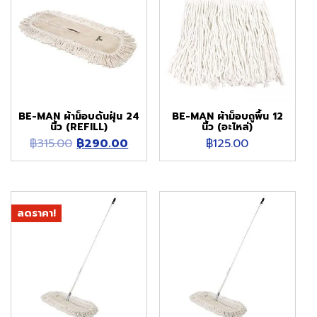
BE-MAN ผ้าม็อบดันฝุ่น 24
BE-MAN ผ้าม็อบถูพื้น 12
นิ้ว (REFILL)
นิ้ว (อะไหล่)
Original
Current
฿
315.00
฿
290.00
฿
125.00
price
price
was:
is:
฿315.00.
฿290.00.
ลดราคา!