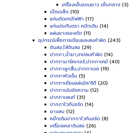
เครื่องเย็บแขนยาว เย็บกลาง
(3)
เบ็ดเตล็ด
(10)
แท่นตัดเทปไฟฟ้า
(17)
แท่นประทับตรา หมึกเติม
(14)
แผ่นยางรองตัด
(11)
อุปกรณ์เพื่อการเขียนและลบคำผิด
(243)
ดินสอ,ไส้ดินสอ
(29)
ปากกา,น้ำยา,เทปลบคำผิด
(14)
ปากกามาร์คเกอร์,ปากกาเคมี
(40)
ปากกาลูกลื่น,ปากกาเจล
(19)
ปากกาหัวเข็ม
(5)
ปากกาเขียนแผ่นใส/ซีดี
(20)
ปากกาเน้นข้อความ
(12)
ปากกาเพนท์
(31)
ปากกาไวท์บอร์ด
(14)
ยางลบ
(12)
หมึกเติมปากกาไวท์บอร์ด
(8)
เครื่องเหลาดินสอ
(26)