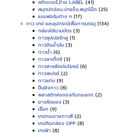
สติกเกอร์,ป้าย LABEL
(41)
สมุดปกอ่อน,ปกแข็ง,สมุดโน็ต
(25)
แบบฟอร์มต่าง ๆ
(17)
กาว เทป และอุปกรณ์เพื่อการบรรจุ
(134)
กล่องใส่นามบัตร
(3)
กาวซุปเปอร์กลู
(1)
กาวดินน้ำมัน
(3)
กาวน้ำ
(6)
กาวลาเท็กซ์
(3)
กาวสารพัดประโยชน์
(6)
กาวสเปรย์
(2)
กาวแท่ง
(9)
ปืนยิงกาว
(8)
พลาสติกห่อของกันกระแทก
(2)
ยางรัดของ
(3)
เชื่อก
(9)
เทปกระดาษกาวสี
(2)
เทปติดกล่อง OPP
(8)
เทปผ้า
(8)