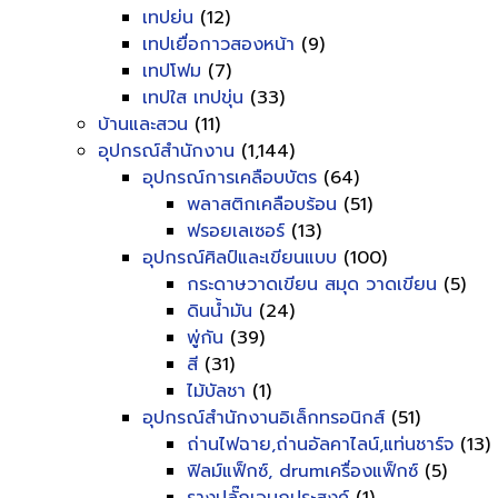
เทปย่น
(12)
เทปเยื่อกาวสองหน้า
(9)
เทปโฟม
(7)
เทปใส เทปขุ่น
(33)
บ้านและสวน
(11)
อุปกรณ์สำนักงาน
(1,144)
อุปกรณ์การเคลือบบัตร
(64)
พลาสติกเคลือบร้อน
(51)
ฟรอยเลเซอร์
(13)
อุปกรณ์ศิลป์และเขียนแบบ
(100)
กระดาษวาดเขียน สมุด วาดเขียน
(5)
ดินน้ำมัน
(24)
พู่กัน
(39)
สี
(31)
ไม้บัลชา
(1)
อุปกรณ์สำนักงานอิเล็กทรอนิกส์
(51)
ถ่านไฟฉาย,ถ่านอัลคาไลน์,แท่นชาร์จ
(13)
ฟิลม์แฟ็กซ์, drumเครื่องแฟ็กซ์
(5)