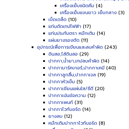
เครื่องเย็บชนิดคีม
(4)
เครื่องเย็บแขนยาว เย็บกลาง
(3)
เบ็ดเตล็ด
(10)
แท่นตัดเทปไฟฟ้า
(17)
แท่นประทับตรา หมึกเติม
(14)
แผ่นยางรองตัด
(11)
อุปกรณ์เพื่อการเขียนและลบคำผิด
(243)
ดินสอ,ไส้ดินสอ
(29)
ปากกา,น้ำยา,เทปลบคำผิด
(14)
ปากกามาร์คเกอร์,ปากกาเคมี
(40)
ปากกาลูกลื่น,ปากกาเจล
(19)
ปากกาหัวเข็ม
(5)
ปากกาเขียนแผ่นใส/ซีดี
(20)
ปากกาเน้นข้อความ
(12)
ปากกาเพนท์
(31)
ปากกาไวท์บอร์ด
(14)
ยางลบ
(12)
หมึกเติมปากกาไวท์บอร์ด
(8)