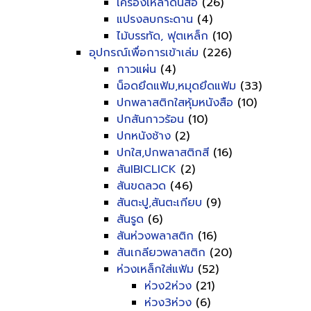
เครื่องเหลาดินสอ
(26)
แปรงลบกระดาน
(4)
ไม้บรรทัด, ฟุตเหล็ก
(10)
อุปกรณ์เพื่อการเข้าเล่ม
(226)
กาวแผ่น
(4)
น็อดยึดแฟ้ม,หมุดยึดแฟ้ม
(33)
ปกพลาสติกใสหุ้มหนังสือ
(10)
ปกสันกาวร้อน
(10)
ปกหนังช้าง
(2)
ปกใส,ปกพลาสติกสี
(16)
สันIBICLICK
(2)
สันขดลวด
(46)
สันตะปู,สันตะเกียบ
(9)
สันรูด
(6)
สันห่วงพลาสติก
(16)
สันเกลียวพลาสติก
(20)
ห่วงเหล็กใส่แฟ้ม
(52)
ห่วง2ห่วง
(21)
ห่วง3ห่วง
(6)