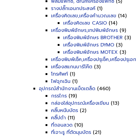
ฟิลม์แฟ็กซ์, drumเครื่องแฟ็กซ์
(5)
รางปลั๊กเอนกประสงค์
(1)
เครื่องคิดเลข,เครื่องคำนวณเลข
(14)
เครื่องคิดเลข CASIO
(14)
เครื่องพิมพ์อักษร,เทปพิมพ์อักษร
(9)
เครื่องพิมพ์อักษร BROTHER
(3)
เครื่องพิมพ์อักษร DYMO
(3)
เครื่องพิมพ์อักษร MOTEX
(3)
เครื่องพิมพ์เช็ค,เครื่องปรุเช็ค,เครื่องปรุเ
เครื่องสแกนบาร์โค๊ต
(3)
โทรศัพท์
(1)
ไฟฉุกเฉิน
(1)
อุปกรณ์สำนักงานเบ็ดเตล็ด
(460)
กรรไกร
(19)
กล่องใส่อุปกรณ์เครื่องเขียน
(13)
คลิ๊บหนีบบัตร
(2)
คลิ๊ปดำ
(11)
ที่ถอนลวด
(10)
ที่เจาะรู ที่ตัดมุมบัตร
(21)