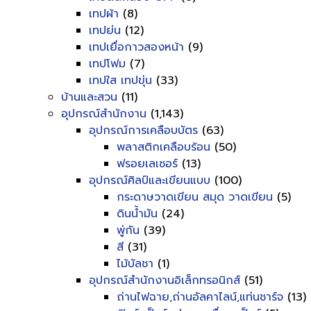
เทปผ้า
(8)
เทปย่น
(12)
เทปเยื่อกาวสองหน้า
(9)
เทปโฟม
(7)
เทปใส เทปขุ่น
(33)
บ้านและสวน
(11)
อุปกรณ์สำนักงาน
(1,143)
อุปกรณ์การเคลือบบัตร
(63)
พลาสติกเคลือบร้อน
(50)
ฟรอยเลเซอร์
(13)
อุปกรณ์ศิลป์และเขียนแบบ
(100)
กระดาษวาดเขียน สมุด วาดเขียน
(5)
ดินน้ำมัน
(24)
พู่กัน
(39)
สี
(31)
ไม้บัลชา
(1)
อุปกรณ์สำนักงานอิเล็กทรอนิกส์
(51)
ถ่านไฟฉาย,ถ่านอัลคาไลน์,แท่นชาร์จ
(13)