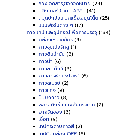
ซองเอกสาร,ซองจดหมาย
(23)
สติกเกอร์,ป้าย LABEL
(41)
สมุดปกอ่อน,ปกแข็ง,สมุดโน็ต
(25)
แบบฟอร์มต่าง ๆ
(17)
กาว เทป และอุปกรณ์เพื่อการบรรจุ
(134)
กล่องใส่นามบัตร
(3)
กาวซุปเปอร์กลู
(1)
กาวดินน้ำมัน
(3)
กาวน้ำ
(6)
กาวลาเท็กซ์
(3)
กาวสารพัดประโยชน์
(6)
กาวสเปรย์
(2)
กาวแท่ง
(9)
ปืนยิงกาว
(8)
พลาสติกห่อของกันกระแทก
(2)
ยางรัดของ
(3)
เชื่อก
(9)
เทปกระดาษกาวสี
(2)
เทปติดกล่อง OPP
(8)