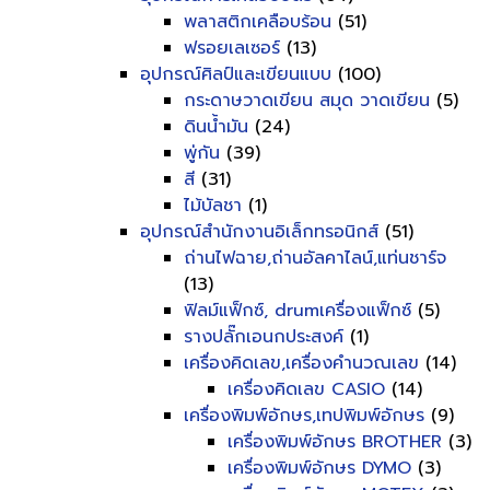
พลาสติกเคลือบร้อน
(51)
ฟรอยเลเซอร์
(13)
อุปกรณ์ศิลป์และเขียนแบบ
(100)
กระดาษวาดเขียน สมุด วาดเขียน
(5)
ดินน้ำมัน
(24)
พู่กัน
(39)
สี
(31)
ไม้บัลชา
(1)
อุปกรณ์สำนักงานอิเล็กทรอนิกส์
(51)
ถ่านไฟฉาย,ถ่านอัลคาไลน์,แท่นชาร์จ
(13)
ฟิลม์แฟ็กซ์, drumเครื่องแฟ็กซ์
(5)
รางปลั๊กเอนกประสงค์
(1)
เครื่องคิดเลข,เครื่องคำนวณเลข
(14)
เครื่องคิดเลข CASIO
(14)
เครื่องพิมพ์อักษร,เทปพิมพ์อักษร
(9)
เครื่องพิมพ์อักษร BROTHER
(3)
เครื่องพิมพ์อักษร DYMO
(3)