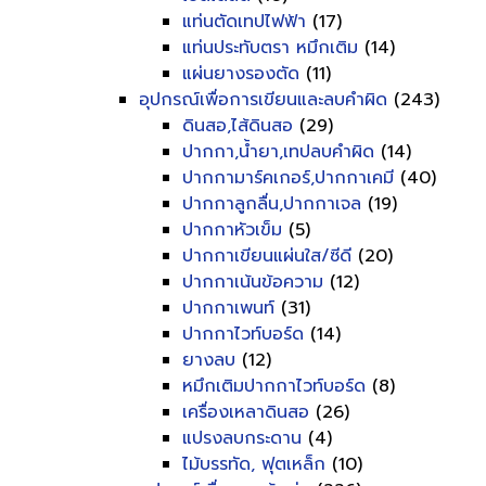
แท่นตัดเทปไฟฟ้า
(17)
แท่นประทับตรา หมึกเติม
(14)
แผ่นยางรองตัด
(11)
อุปกรณ์เพื่อการเขียนและลบคำผิด
(243)
ดินสอ,ไส้ดินสอ
(29)
ปากกา,น้ำยา,เทปลบคำผิด
(14)
ปากกามาร์คเกอร์,ปากกาเคมี
(40)
ปากกาลูกลื่น,ปากกาเจล
(19)
ปากกาหัวเข็ม
(5)
ปากกาเขียนแผ่นใส/ซีดี
(20)
ปากกาเน้นข้อความ
(12)
ปากกาเพนท์
(31)
ปากกาไวท์บอร์ด
(14)
ยางลบ
(12)
หมึกเติมปากกาไวท์บอร์ด
(8)
เครื่องเหลาดินสอ
(26)
แปรงลบกระดาน
(4)
ไม้บรรทัด, ฟุตเหล็ก
(10)