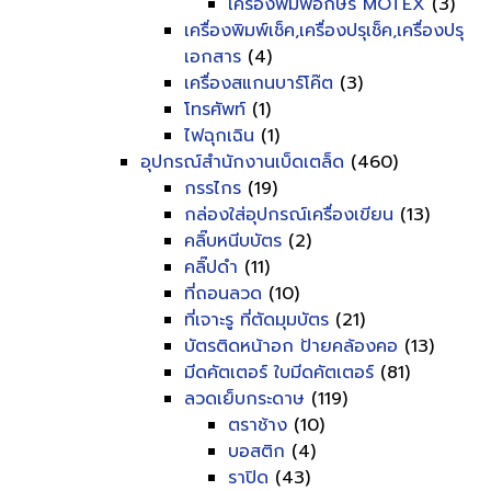
เครื่องพิมพ์อักษร MOTEX
(3)
เครื่องพิมพ์เช็ค,เครื่องปรุเช็ค,เครื่องปรุ
เอกสาร
(4)
เครื่องสแกนบาร์โค๊ต
(3)
โทรศัพท์
(1)
ไฟฉุกเฉิน
(1)
อุปกรณ์สำนักงานเบ็ดเตล็ด
(460)
กรรไกร
(19)
กล่องใส่อุปกรณ์เครื่องเขียน
(13)
คลิ๊บหนีบบัตร
(2)
คลิ๊ปดำ
(11)
ที่ถอนลวด
(10)
ที่เจาะรู ที่ตัดมุมบัตร
(21)
บัตรติดหน้าอก ป้ายคล้องคอ
(13)
มีดคัตเตอร์ ใบมีดคัตเตอร์
(81)
ลวดเย็บกระดาษ
(119)
ตราช้าง
(10)
บอสติก
(4)
ราปิด
(43)