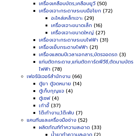
เครื่องเคลือบบัตร,เคลือบยูวี
(50)
เครื่องเจาะกระดาษระบบมือโยก
(72)
อะไหล่เหล็กเจาะ
(29)
เครื่องเจาะขนาดเล็ก
(16)
เครื่องเจาะขนาดใหญ่
(27)
เครื่องเจาะกระดาษระบบไฟฟ้า
(31)
เครื่องเย็บกระดาษไฟฟ้า
(21)
เครื่องแสตมป์เวลาเอกสาร,บัตรจอดรถ
(3)
แท่นตัดกระดาษ,แท่นตัดการ์ดพีวีซี,ตัดนามบัตร
ไฟฟ้า
(78)
เฟอร์นิเจอร์สำนักงาน
(66)
ตู้ยา ตู้จดหมาย
(14)
ตู้เก็บกุญแจ
(4)
ตู้เซฟ
(4)
เก้าอี้
(37)
โต๊ะทำงาน,โต๊ะพับ
(7)
แคนทีนและเครื่องมือช่าง
(52)
ผลิตภัณฑ์ทำความสะอาด
(33)
น้ำยาทำความสะอาด
(2)