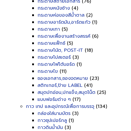
กระดาษสีถ่ายเอกสาร
(76)
กระดาษหนังช้าง
(4)
กระดาษห่อของสีน้ำตาล
(2)
กระดาษอาร์ตมัน,อาร์ตแก้ว
(1)
กระดาษเทา
(5)
กระดาษเพื่องานสร้างสรรค์
(6)
กระดาษแฟ็กซ์
(5)
กระดาษโน้ต, POST-IT
(18)
กระดาษโปสเตอร์
(3)
กระดาษโฟโต้บอร์ด
(1)
กระดาษไข
(11)
ซองเอกสาร,ซองจดหมาย
(23)
สติกเกอร์,ป้าย LABEL
(41)
สมุดปกอ่อน,ปกแข็ง,สมุดโน็ต
(25)
แบบฟอร์มต่าง ๆ
(17)
กาว เทป และอุปกรณ์เพื่อการบรรจุ
(134)
กล่องใส่นามบัตร
(3)
กาวซุปเปอร์กลู
(1)
กาวดินน้ำมัน
(3)