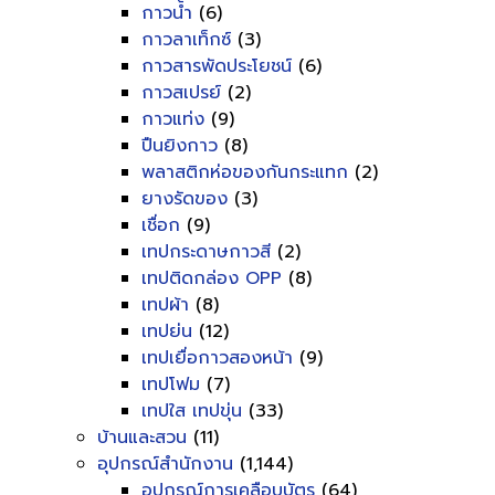
กาวน้ำ
(6)
กาวลาเท็กซ์
(3)
กาวสารพัดประโยชน์
(6)
กาวสเปรย์
(2)
กาวแท่ง
(9)
ปืนยิงกาว
(8)
พลาสติกห่อของกันกระแทก
(2)
ยางรัดของ
(3)
เชื่อก
(9)
เทปกระดาษกาวสี
(2)
เทปติดกล่อง OPP
(8)
เทปผ้า
(8)
เทปย่น
(12)
เทปเยื่อกาวสองหน้า
(9)
เทปโฟม
(7)
เทปใส เทปขุ่น
(33)
บ้านและสวน
(11)
อุปกรณ์สำนักงาน
(1,144)
อุปกรณ์การเคลือบบัตร
(64)