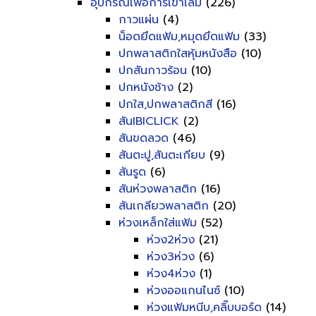
อุปกรณ์เพื่อการเข้าเล่ม
(226)
กาวแผ่น
(4)
น็อดยึดแฟ้ม,หมุดยึดแฟ้ม
(33)
ปกพลาสติกใสหุ้มหนังสือ
(10)
ปกสันกาวร้อน
(10)
ปกหนังช้าง
(2)
ปกใส,ปกพลาสติกสี
(16)
สันIBICLICK
(2)
สันขดลวด
(46)
สันตะปู,สันตะเกียบ
(9)
สันรูด
(6)
สันห่วงพลาสติก
(16)
สันเกลียวพลาสติก
(20)
ห่วงเหล็กใส่แฟ้ม
(52)
ห่วง2ห่วง
(21)
ห่วง3ห่วง
(6)
ห่วง4ห่วง
(1)
ห่วงออแกนไนซ์
(10)
ห่วงแฟ้มหนีบ,คลิ๊บบอร์ด
(14)