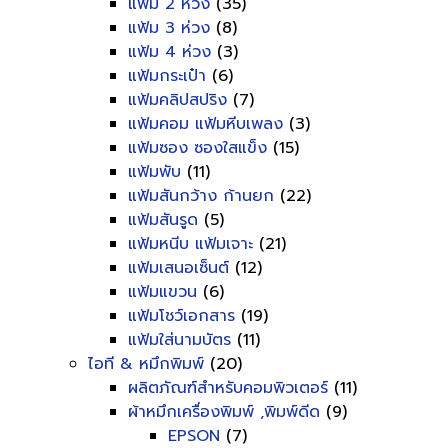
แฟ้ม 2 ห่วง
(35)
แฟ้ม 3 ห่วง
(8)
แฟ้ม 4 ห่วง
(3)
แฟ้มกระเป๋า
(6)
แฟ้มคลิปสปริง
(7)
แฟ้มคอม แฟ้มหีบเพลง
(3)
แฟ้มซอง ซองใสแข็ง
(15)
แฟ้มพับ
(11)
แฟ้มสันกว้าง ก้านยก
(22)
แฟ้มสันรูด
(5)
แฟ้มหนีบ แฟ้มเจาะ
(21)
แฟ้มเสนอเซ็นต์
(12)
แฟ้มแขวน
(6)
แฟ้มโชว์เอกสาร
(19)
แฟ้มใส่นามบัตร
(11)
ไอที & หมึกพิมพ์
(20)
ผลิตภัณฑ์สำหรับคอมพิวเตอร์
(11)
ผ้าหมึกเครื่องพิมพ์ ,พิมพ์ดีด
(9)
EPSON
(7)