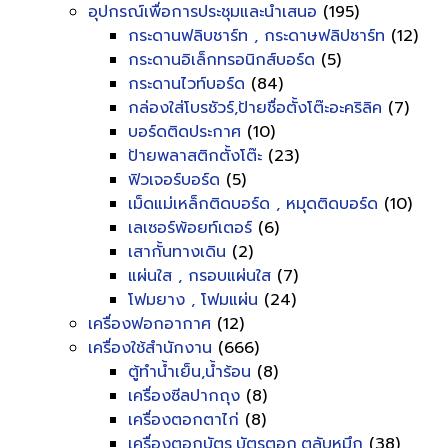
อุปกรณ์เพื่อการประชุมและนำเสนอ
(195)
กระดานฟลิบชาร์ท , กระดาษฟลิปชาร์ท
(12)
กระดานอิเล็กทรอนิกส์บอร์ด
(5)
กระดานไวท์บอร์ด
(84)
กล่องใส่โบรชัวร์,ป้ายชื่อตั้งโต๊ะอะคริลิค
(7)
บอร์ดติดประกาศ
(10)
ป้ายพลาสติกตั้งโต๊ะ
(23)
ฟิวเจอร์บอร์ด
(5)
เม็ดแม่เหล็กติดบอร์ด , หมุดติดบอร์ด
(10)
เลเซอร์พ้อยท์เตอร์
(6)
เสากั้นทางเดิน
(2)
แผ่นใส , กรอบแผ่นใส
(7)
โฟมยาง , โฟมแผ่น
(24)
เครื่องฟอกอากาศ
(12)
เครื่องใช้สำนักงาน
(666)
ตู้ทำน้ำเย็น,น้ำร้อน
(8)
เครื่องซีลปากถุง
(8)
เครื่องตอกตาไก่
(8)
เครื่องตอกบัตร,บัตรตอก,ตลับหมึก
(38)