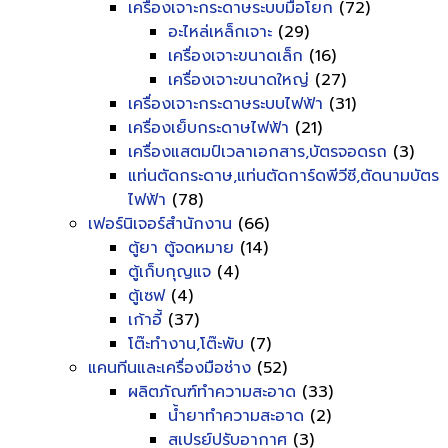
เครื่องเจาะกระดาษระบบมือโยก
(72)
อะไหล่เหล็กเจาะ
(29)
เครื่องเจาะขนาดเล็ก
(16)
เครื่องเจาะขนาดใหญ่
(27)
เครื่องเจาะกระดาษระบบไฟฟ้า
(31)
เครื่องเย็บกระดาษไฟฟ้า
(21)
เครื่องแสตมป์เวลาเอกสาร,บัตรจอดรถ
(3)
แท่นตัดกระดาษ,แท่นตัดการ์ดพีวีซี,ตัดนามบัตร
ไฟฟ้า
(78)
เฟอร์นิเจอร์สำนักงาน
(66)
ตู้ยา ตู้จดหมาย
(14)
ตู้เก็บกุญแจ
(4)
ตู้เซฟ
(4)
เก้าอี้
(37)
โต๊ะทำงาน,โต๊ะพับ
(7)
แคนทีนและเครื่องมือช่าง
(52)
ผลิตภัณฑ์ทำความสะอาด
(33)
น้ำยาทำความสะอาด
(2)
สเปรย์ปรับอากาศ
(3)