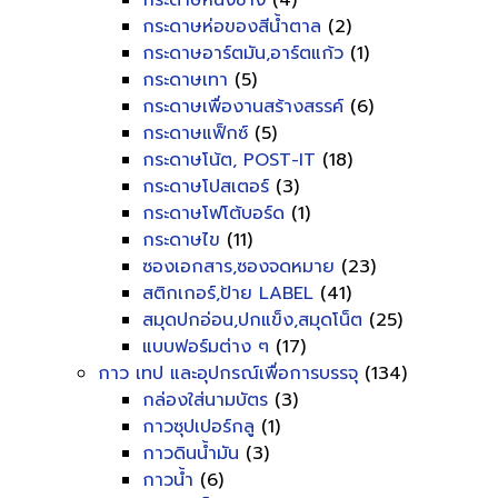
กระดาษหนังช้าง
(4)
กระดาษห่อของสีน้ำตาล
(2)
กระดาษอาร์ตมัน,อาร์ตแก้ว
(1)
กระดาษเทา
(5)
กระดาษเพื่องานสร้างสรรค์
(6)
กระดาษแฟ็กซ์
(5)
กระดาษโน้ต, POST-IT
(18)
กระดาษโปสเตอร์
(3)
กระดาษโฟโต้บอร์ด
(1)
กระดาษไข
(11)
ซองเอกสาร,ซองจดหมาย
(23)
สติกเกอร์,ป้าย LABEL
(41)
สมุดปกอ่อน,ปกแข็ง,สมุดโน็ต
(25)
แบบฟอร์มต่าง ๆ
(17)
กาว เทป และอุปกรณ์เพื่อการบรรจุ
(134)
กล่องใส่นามบัตร
(3)
กาวซุปเปอร์กลู
(1)
กาวดินน้ำมัน
(3)
กาวน้ำ
(6)