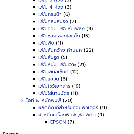
แฟ้ม 3 ห่วง
(8)
แฟ้ม 4 ห่วง
(3)
แฟ้มกระเป๋า
(6)
แฟ้มคลิปสปริง
(7)
แฟ้มคอม แฟ้มหีบเพลง
(3)
แฟ้มซอง ซองใสแข็ง
(15)
แฟ้มพับ
(11)
แฟ้มสันกว้าง ก้านยก
(22)
แฟ้มสันรูด
(5)
แฟ้มหนีบ แฟ้มเจาะ
(21)
แฟ้มเสนอเซ็นต์
(12)
แฟ้มแขวน
(6)
แฟ้มโชว์เอกสาร
(19)
แฟ้มใส่นามบัตร
(11)
ไอที & หมึกพิมพ์
(20)
ผลิตภัณฑ์สำหรับคอมพิวเตอร์
(11)
ผ้าหมึกเครื่องพิมพ์ ,พิมพ์ดีด
(9)
EPSON
(7)