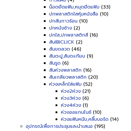
กาวแผ่น
(4)
น็อดยึดแฟ้ม,หมุดยึดแฟ้ม
(33)
ปกพลาสติกใสหุ้มหนังสือ
(10)
ปกสันกาวร้อน
(10)
ปกหนังช้าง
(2)
ปกใส,ปกพลาสติกสี
(16)
สันIBICLICK
(2)
สันขดลวด
(46)
สันตะปู,สันตะเกียบ
(9)
สันรูด
(6)
สันห่วงพลาสติก
(16)
สันเกลียวพลาสติก
(20)
ห่วงเหล็กใส่แฟ้ม
(52)
ห่วง2ห่วง
(21)
ห่วง3ห่วง
(6)
ห่วง4ห่วง
(1)
ห่วงออแกนไนซ์
(10)
ห่วงแฟ้มหนีบ,คลิ๊บบอร์ด
(14)
อุปกรณ์เพื่อการประชุมและนำเสนอ
(195)