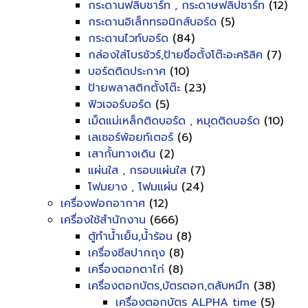
กระดานฟลิบชาร์ท , กระดาษฟลิปชาร์ท
(12)
กระดานอิเล็กทรอนิกส์บอร์ด
(5)
กระดานไวท์บอร์ด
(84)
กล่องใส่โบรชัวร์,ป้ายชื่อตั้งโต๊ะอะคริลิค
(7)
บอร์ดติดประกาศ
(10)
ป้ายพลาสติกตั้งโต๊ะ
(23)
ฟิวเจอร์บอร์ด
(5)
เม็ดแม่เหล็กติดบอร์ด , หมุดติดบอร์ด
(10)
เลเซอร์พ้อยท์เตอร์
(6)
เสากั้นทางเดิน
(2)
แผ่นใส , กรอบแผ่นใส
(7)
โฟมยาง , โฟมแผ่น
(24)
เครื่องฟอกอากาศ
(12)
เครื่องใช้สำนักงาน
(666)
ตู้ทำน้ำเย็น,น้ำร้อน
(8)
เครื่องซีลปากถุง
(8)
เครื่องตอกตาไก่
(8)
เครื่องตอกบัตร,บัตรตอก,ตลับหมึก
(38)
เครื่องตอกบัตร ALPHA time
(5)