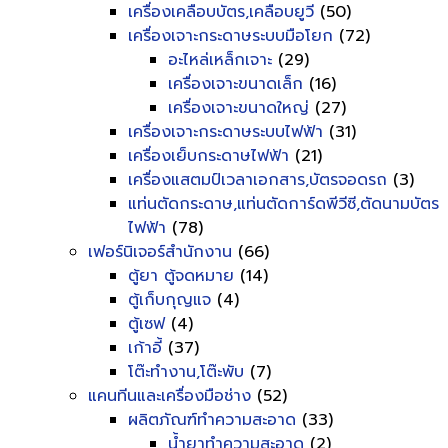
เครื่องเคลือบบัตร,เคลือบยูวี
(50)
เครื่องเจาะกระดาษระบบมือโยก
(72)
อะไหล่เหล็กเจาะ
(29)
เครื่องเจาะขนาดเล็ก
(16)
เครื่องเจาะขนาดใหญ่
(27)
เครื่องเจาะกระดาษระบบไฟฟ้า
(31)
เครื่องเย็บกระดาษไฟฟ้า
(21)
เครื่องแสตมป์เวลาเอกสาร,บัตรจอดรถ
(3)
แท่นตัดกระดาษ,แท่นตัดการ์ดพีวีซี,ตัดนามบัตร
ไฟฟ้า
(78)
เฟอร์นิเจอร์สำนักงาน
(66)
ตู้ยา ตู้จดหมาย
(14)
ตู้เก็บกุญแจ
(4)
ตู้เซฟ
(4)
เก้าอี้
(37)
โต๊ะทำงาน,โต๊ะพับ
(7)
แคนทีนและเครื่องมือช่าง
(52)
ผลิตภัณฑ์ทำความสะอาด
(33)
น้ำยาทำความสะอาด
(2)