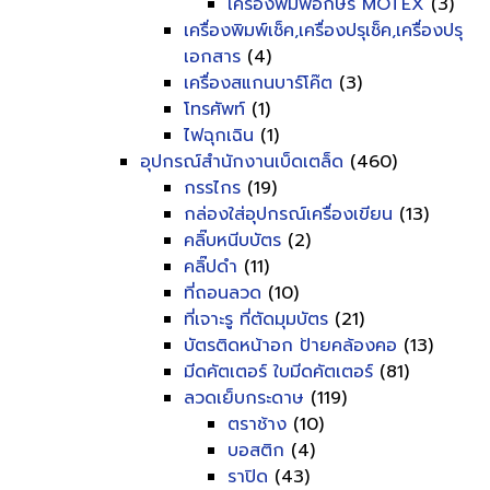
เครื่องพิมพ์อักษร MOTEX
(3)
เครื่องพิมพ์เช็ค,เครื่องปรุเช็ค,เครื่องปรุ
เอกสาร
(4)
เครื่องสแกนบาร์โค๊ต
(3)
โทรศัพท์
(1)
ไฟฉุกเฉิน
(1)
อุปกรณ์สำนักงานเบ็ดเตล็ด
(460)
กรรไกร
(19)
กล่องใส่อุปกรณ์เครื่องเขียน
(13)
คลิ๊บหนีบบัตร
(2)
คลิ๊ปดำ
(11)
ที่ถอนลวด
(10)
ที่เจาะรู ที่ตัดมุมบัตร
(21)
บัตรติดหน้าอก ป้ายคล้องคอ
(13)
มีดคัตเตอร์ ใบมีดคัตเตอร์
(81)
ลวดเย็บกระดาษ
(119)
ตราช้าง
(10)
บอสติก
(4)
ราปิด
(43)