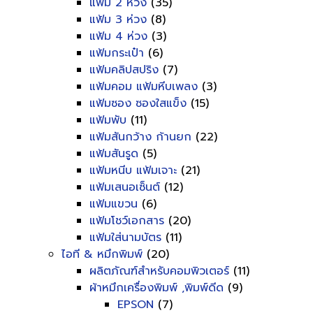
แฟ้ม 2 ห่วง
(35)
แฟ้ม 3 ห่วง
(8)
แฟ้ม 4 ห่วง
(3)
แฟ้มกระเป๋า
(6)
แฟ้มคลิปสปริง
(7)
แฟ้มคอม แฟ้มหีบเพลง
(3)
แฟ้มซอง ซองใสแข็ง
(15)
แฟ้มพับ
(11)
แฟ้มสันกว้าง ก้านยก
(22)
แฟ้มสันรูด
(5)
แฟ้มหนีบ แฟ้มเจาะ
(21)
แฟ้มเสนอเซ็นต์
(12)
แฟ้มแขวน
(6)
แฟ้มโชว์เอกสาร
(20)
แฟ้มใส่นามบัตร
(11)
ไอที & หมึกพิมพ์
(20)
ผลิตภัณฑ์สำหรับคอมพิวเตอร์
(11)
ผ้าหมึกเครื่องพิมพ์ ,พิมพ์ดีด
(9)
EPSON
(7)