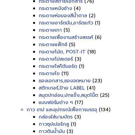
กระดาษสีถ่ายเอกสาร
(76)
กระดาษหนังช้าง
(4)
กระดาษห่อของสีน้ำตาล
(2)
กระดาษอาร์ตมัน,อาร์ตแก้ว
(1)
กระดาษเทา
(5)
กระดาษเพื่องานสร้างสรรค์
(6)
กระดาษแฟ็กซ์
(5)
กระดาษโน้ต, POST-IT
(18)
กระดาษโปสเตอร์
(3)
กระดาษโฟโต้บอร์ด
(1)
กระดาษไข
(11)
ซองเอกสาร,ซองจดหมาย
(23)
สติกเกอร์,ป้าย LABEL
(41)
สมุดปกอ่อน,ปกแข็ง,สมุดโน็ต
(25)
แบบฟอร์มต่าง ๆ
(17)
กาว เทป และอุปกรณ์เพื่อการบรรจุ
(134)
กล่องใส่นามบัตร
(3)
กาวซุปเปอร์กลู
(1)
กาวดินน้ำมัน
(3)