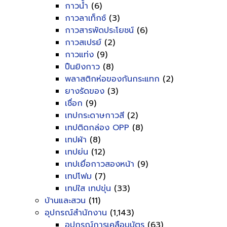
กาวน้ำ
(6)
กาวลาเท็กซ์
(3)
กาวสารพัดประโยชน์
(6)
กาวสเปรย์
(2)
กาวแท่ง
(9)
ปืนยิงกาว
(8)
พลาสติกห่อของกันกระแทก
(2)
ยางรัดของ
(3)
เชื่อก
(9)
เทปกระดาษกาวสี
(2)
เทปติดกล่อง OPP
(8)
เทปผ้า
(8)
เทปย่น
(12)
เทปเยื่อกาวสองหน้า
(9)
เทปโฟม
(7)
เทปใส เทปขุ่น
(33)
บ้านและสวน
(11)
อุปกรณ์สำนักงาน
(1,143)
อุปกรณ์การเคลือบบัตร
(63)