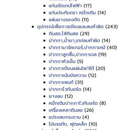
แท่นตัดเทปไฟฟ้า
(17)
แท่นประทับตรา หมึกเติม
(14)
แผ่นยางรองตัด
(11)
อุปกรณ์เพื่อการเขียนและลบคำผิด
(243)
ดินสอ,ไส้ดินสอ
(29)
ปากกา,น้ำยา,เทปลบคำผิด
(14)
ปากกามาร์คเกอร์,ปากกาเคมี
(40)
ปากกาลูกลื่น,ปากกาเจล
(19)
ปากกาหัวเข็ม
(5)
ปากกาเขียนแผ่นใส/ซีดี
(20)
ปากกาเน้นข้อความ
(12)
ปากกาเพนท์
(31)
ปากกาไวท์บอร์ด
(14)
ยางลบ
(12)
หมึกเติมปากกาไวท์บอร์ด
(8)
เครื่องเหลาดินสอ
(26)
แปรงลบกระดาน
(4)
ไม้บรรทัด, ฟุตเหล็ก
(10)