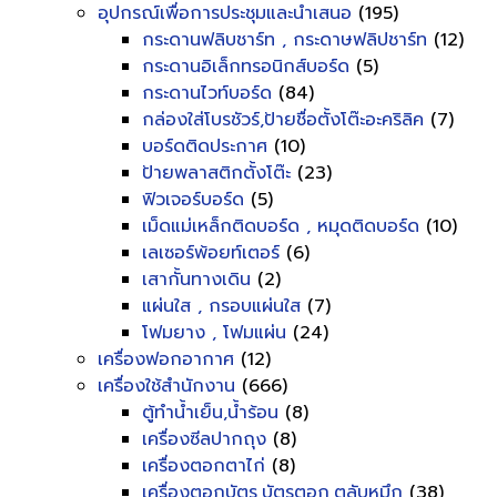
อุปกรณ์เพื่อการประชุมและนำเสนอ
(195)
กระดานฟลิบชาร์ท , กระดาษฟลิปชาร์ท
(12)
กระดานอิเล็กทรอนิกส์บอร์ด
(5)
กระดานไวท์บอร์ด
(84)
กล่องใส่โบรชัวร์,ป้ายชื่อตั้งโต๊ะอะคริลิค
(7)
บอร์ดติดประกาศ
(10)
ป้ายพลาสติกตั้งโต๊ะ
(23)
ฟิวเจอร์บอร์ด
(5)
เม็ดแม่เหล็กติดบอร์ด , หมุดติดบอร์ด
(10)
เลเซอร์พ้อยท์เตอร์
(6)
เสากั้นทางเดิน
(2)
แผ่นใส , กรอบแผ่นใส
(7)
โฟมยาง , โฟมแผ่น
(24)
เครื่องฟอกอากาศ
(12)
เครื่องใช้สำนักงาน
(666)
ตู้ทำน้ำเย็น,น้ำร้อน
(8)
เครื่องซีลปากถุง
(8)
เครื่องตอกตาไก่
(8)
เครื่องตอกบัตร,บัตรตอก,ตลับหมึก
(38)