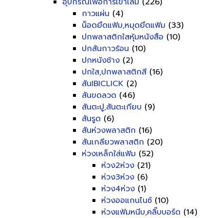
อุปกรณ์เพื่อการเข้าเล่ม
(226)
กาวแผ่น
(4)
น็อดยึดแฟ้ม,หมุดยึดแฟ้ม
(33)
ปกพลาสติกใสหุ้มหนังสือ
(10)
ปกสันกาวร้อน
(10)
ปกหนังช้าง
(2)
ปกใส,ปกพลาสติกสี
(16)
สันIBICLICK
(2)
สันขดลวด
(46)
สันตะปู,สันตะเกียบ
(9)
สันรูด
(6)
สันห่วงพลาสติก
(16)
สันเกลียวพลาสติก
(20)
ห่วงเหล็กใส่แฟ้ม
(52)
ห่วง2ห่วง
(21)
ห่วง3ห่วง
(6)
ห่วง4ห่วง
(1)
ห่วงออแกนไนซ์
(10)
ห่วงแฟ้มหนีบ,คลิ๊บบอร์ด
(14)