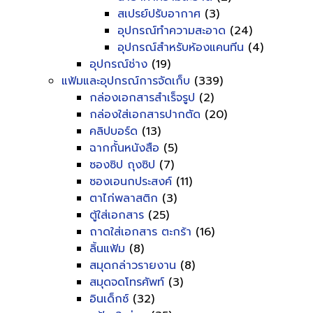
สเปรย์ปรับอากาศ
(3)
อุปกรณ์ทำความสะอาด
(24)
อุปกรณ์สำหรับห้องแคนทีน
(4)
อุปกรณ์ช่าง
(19)
แฟ้มและอุปกรณ์การจัดเก็บ
(339)
กล่องเอกสารสำเร็จรูป
(2)
กล่องใส่เอกสารปากตัด
(20)
คลิปบอร์ด
(13)
ฉากกั้นหนังสือ
(5)
ซองซิป ถุงซิป
(7)
ซองเอนกประสงค์
(11)
ตาไก่พลาสติก
(3)
ตู้ใส่เอกสาร
(25)
ถาดใส่เอกสาร ตะกร้า
(16)
ลิ้นแฟ้ม
(8)
สมุดกล่าวรายงาน
(8)
สมุดจดโทรศัพท์
(3)
อินเด็กซ์
(32)