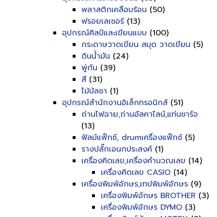
พลาสติกเคลือบร้อน
(50)
ฟรอยเลเซอร์
(13)
อุปกรณ์ศิลป์และเขียนแบบ
(100)
กระดาษวาดเขียน สมุด วาดเขียน
(5)
ดินน้ำมัน
(24)
พู่กัน
(39)
สี
(31)
ไม้บัลชา
(1)
อุปกรณ์สำนักงานอิเล็กทรอนิกส์
(51)
ถ่านไฟฉาย,ถ่านอัลคาไลน์,แท่นชาร์จ
(13)
ฟิลม์แฟ็กซ์, drumเครื่องแฟ็กซ์
(5)
รางปลั๊กเอนกประสงค์
(1)
เครื่องคิดเลข,เครื่องคำนวณเลข
(14)
เครื่องคิดเลข CASIO
(14)
เครื่องพิมพ์อักษร,เทปพิมพ์อักษร
(9)
เครื่องพิมพ์อักษร BROTHER
(3)
เครื่องพิมพ์อักษร DYMO
(3)