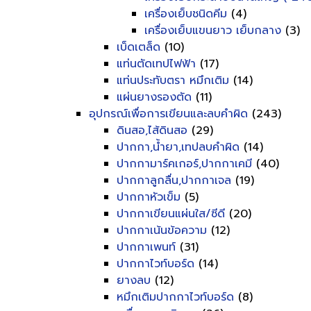
เครื่องเย็บชนิดคีม
(4)
เครื่องเย็บแขนยาว เย็บกลาง
(3)
เบ็ดเตล็ด
(10)
แท่นตัดเทปไฟฟ้า
(17)
แท่นประทับตรา หมึกเติม
(14)
แผ่นยางรองตัด
(11)
อุปกรณ์เพื่อการเขียนและลบคำผิด
(243)
ดินสอ,ไส้ดินสอ
(29)
ปากกา,น้ำยา,เทปลบคำผิด
(14)
ปากกามาร์คเกอร์,ปากกาเคมี
(40)
ปากกาลูกลื่น,ปากกาเจล
(19)
ปากกาหัวเข็ม
(5)
ปากกาเขียนแผ่นใส/ซีดี
(20)
ปากกาเน้นข้อความ
(12)
ปากกาเพนท์
(31)
ปากกาไวท์บอร์ด
(14)
ยางลบ
(12)
หมึกเติมปากกาไวท์บอร์ด
(8)