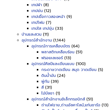
เทปผ้า
(8)
เทปย่น
(12)
เทปเยื่อกาวสองหน้า
(9)
เทปโฟม
(7)
เทปใส เทปขุ่น
(33)
บ้านและสวน
(11)
อุปกรณ์สำนักงาน
(1,144)
อุปกรณ์การเคลือบบัตร
(64)
พลาสติกเคลือบร้อน
(51)
ฟรอยเลเซอร์
(13)
อุปกรณ์ศิลป์และเขียนแบบ
(100)
กระดาษวาดเขียน สมุด วาดเขียน
(5)
ดินน้ำมัน
(24)
พู่กัน
(39)
สี
(31)
ไม้บัลชา
(1)
อุปกรณ์สำนักงานอิเล็กทรอนิกส์
(51)
ถ่านไฟฉาย,ถ่านอัลคาไลน์,แท่นชาร์จ
(13)