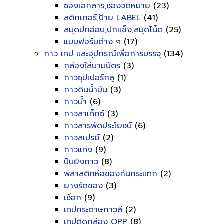
ซองเอกสาร,ซองจดหมาย
(23)
สติกเกอร์,ป้าย LABEL
(41)
สมุดปกอ่อน,ปกแข็ง,สมุดโน็ต
(25)
แบบฟอร์มต่าง ๆ
(17)
กาว เทป และอุปกรณ์เพื่อการบรรจุ
(134)
กล่องใส่นามบัตร
(3)
กาวซุปเปอร์กลู
(1)
กาวดินน้ำมัน
(3)
กาวน้ำ
(6)
กาวลาเท็กซ์
(3)
กาวสารพัดประโยชน์
(6)
กาวสเปรย์
(2)
กาวแท่ง
(9)
ปืนยิงกาว
(8)
พลาสติกห่อของกันกระแทก
(2)
ยางรัดของ
(3)
เชื่อก
(9)
เทปกระดาษกาวสี
(2)
เทปติดกล่อง OPP
(8)