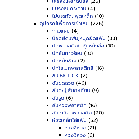
เครื่องเหลาดินสอ
(26)
แปรงลบกระดาน
(4)
ไม้บรรทัด, ฟุตเหล็ก
(10)
อุปกรณ์เพื่อการเข้าเล่ม
(226)
กาวแผ่น
(4)
น็อดยึดแฟ้ม,หมุดยึดแฟ้ม
(33)
ปกพลาสติกใสหุ้มหนังสือ
(10)
ปกสันกาวร้อน
(10)
ปกหนังช้าง
(2)
ปกใส,ปกพลาสติกสี
(16)
สันIBICLICK
(2)
สันขดลวด
(46)
สันตะปู,สันตะเกียบ
(9)
สันรูด
(6)
สันห่วงพลาสติก
(16)
สันเกลียวพลาสติก
(20)
ห่วงเหล็กใส่แฟ้ม
(52)
ห่วง2ห่วง
(21)
ห่วง3ห่วง
(6)