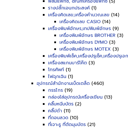
ฟิลม์แฟ็กซ์, drumเครื่องแฟ็กซ์
(5)
รางปลั๊กเอนกประสงค์
(1)
เครื่องคิดเลข,เครื่องคำนวณเลข
(14)
เครื่องคิดเลข CASIO
(14)
เครื่องพิมพ์อักษร,เทปพิมพ์อักษร
(9)
เครื่องพิมพ์อักษร BROTHER
(3)
เครื่องพิมพ์อักษร DYMO
(3)
เครื่องพิมพ์อักษร MOTEX
(3)
เครื่องพิมพ์เช็ค,เครื่องปรุเช็ค,เครื่องปรุเ
เครื่องสแกนบาร์โค๊ต
(3)
โทรศัพท์
(1)
ไฟฉุกเฉิน
(1)
อุปกรณ์สำนักงานเบ็ดเตล็ด
(460)
กรรไกร
(19)
กล่องใส่อุปกรณ์เครื่องเขียน
(13)
คลิ๊บหนีบบัตร
(2)
คลิ๊ปดำ
(11)
ที่ถอนลวด
(10)
ที่เจาะรู ที่ตัดมุมบัตร
(21)