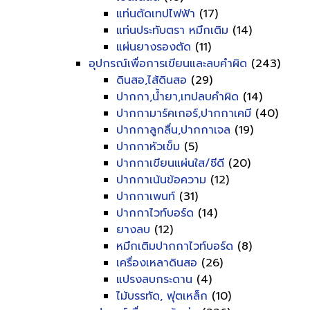
แท่นตัดเทปไฟฟ้า
(17)
แท่นประทับตรา หมึกเติม
(14)
แผ่นยางรองตัด
(11)
อุปกรณ์เพื่อการเขียนและลบคำผิด
(243)
ดินสอ,ไส้ดินสอ
(29)
ปากกา,น้ำยา,เทปลบคำผิด
(14)
ปากกามาร์คเกอร์,ปากกาเคมี
(40)
ปากกาลูกลื่น,ปากกาเจล
(19)
ปากกาหัวเข็ม
(5)
ปากกาเขียนแผ่นใส/ซีดี
(20)
ปากกาเน้นข้อความ
(12)
ปากกาเพนท์
(31)
ปากกาไวท์บอร์ด
(14)
ยางลบ
(12)
หมึกเติมปากกาไวท์บอร์ด
(8)
เครื่องเหลาดินสอ
(26)
แปรงลบกระดาน
(4)
ไม้บรรทัด, ฟุตเหล็ก
(10)