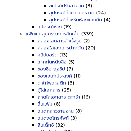
สเปรย์ปรับอากาศ
(3)
อุปกรณ์ทำความสะอาด
(24)
อุปกรณ์สำหรับห้องแคนทีน
(4)
อุปกรณ์ช่าง
(19)
แฟ้มและอุปกรณ์การจัดเก็บ
(339)
กล่องเอกสารสำเร็จรูป
(2)
กล่องใส่เอกสารปากตัด
(20)
คลิปบอร์ด
(13)
ฉากกั้นหนังสือ
(5)
ซองซิป ถุงซิป
(7)
ซองเอนกประสงค์
(11)
ตาไก่พลาสติก
(3)
ตู้ใส่เอกสาร
(25)
ถาดใส่เอกสาร ตะกร้า
(16)
ลิ้นแฟ้ม
(8)
สมุดกล่าวรายงาน
(8)
สมุดจดโทรศัพท์
(3)
อินเด็กซ์
(32)