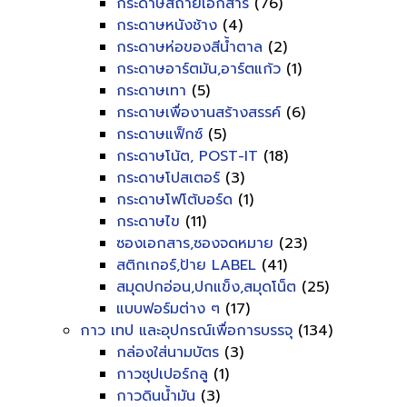
กระดาษสีถ่ายเอกสาร
(76)
กระดาษหนังช้าง
(4)
กระดาษห่อของสีน้ำตาล
(2)
กระดาษอาร์ตมัน,อาร์ตแก้ว
(1)
กระดาษเทา
(5)
กระดาษเพื่องานสร้างสรรค์
(6)
กระดาษแฟ็กซ์
(5)
กระดาษโน้ต, POST-IT
(18)
กระดาษโปสเตอร์
(3)
กระดาษโฟโต้บอร์ด
(1)
กระดาษไข
(11)
ซองเอกสาร,ซองจดหมาย
(23)
สติกเกอร์,ป้าย LABEL
(41)
สมุดปกอ่อน,ปกแข็ง,สมุดโน็ต
(25)
แบบฟอร์มต่าง ๆ
(17)
กาว เทป และอุปกรณ์เพื่อการบรรจุ
(134)
กล่องใส่นามบัตร
(3)
กาวซุปเปอร์กลู
(1)
กาวดินน้ำมัน
(3)