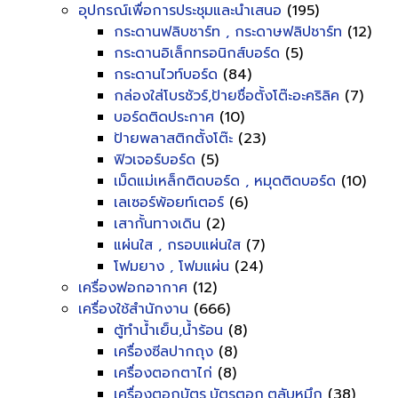
อุปกรณ์เพื่อการประชุมและนำเสนอ
(195)
กระดานฟลิบชาร์ท , กระดาษฟลิปชาร์ท
(12)
กระดานอิเล็กทรอนิกส์บอร์ด
(5)
กระดานไวท์บอร์ด
(84)
กล่องใส่โบรชัวร์,ป้ายชื่อตั้งโต๊ะอะคริลิค
(7)
บอร์ดติดประกาศ
(10)
ป้ายพลาสติกตั้งโต๊ะ
(23)
ฟิวเจอร์บอร์ด
(5)
เม็ดแม่เหล็กติดบอร์ด , หมุดติดบอร์ด
(10)
เลเซอร์พ้อยท์เตอร์
(6)
เสากั้นทางเดิน
(2)
แผ่นใส , กรอบแผ่นใส
(7)
โฟมยาง , โฟมแผ่น
(24)
เครื่องฟอกอากาศ
(12)
เครื่องใช้สำนักงาน
(666)
ตู้ทำน้ำเย็น,น้ำร้อน
(8)
เครื่องซีลปากถุง
(8)
เครื่องตอกตาไก่
(8)
เครื่องตอกบัตร,บัตรตอก,ตลับหมึก
(38)