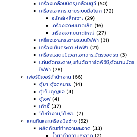
เครื่องเคลือบบัตร,เคลือบยูวี
(50)
เครื่องเจาะกระดาษระบบมือโยก
(72)
อะไหล่เหล็กเจาะ
(29)
เครื่องเจาะขนาดเล็ก
(16)
เครื่องเจาะขนาดใหญ่
(27)
เครื่องเจาะกระดาษระบบไฟฟ้า
(31)
เครื่องเย็บกระดาษไฟฟ้า
(21)
เครื่องแสตมป์เวลาเอกสาร,บัตรจอดรถ
(3)
แท่นตัดกระดาษ,แท่นตัดการ์ดพีวีซี,ตัดนามบัตร
ไฟฟ้า
(78)
เฟอร์นิเจอร์สำนักงาน
(66)
ตู้ยา ตู้จดหมาย
(14)
ตู้เก็บกุญแจ
(4)
ตู้เซฟ
(4)
เก้าอี้
(37)
โต๊ะทำงาน,โต๊ะพับ
(7)
แคนทีนและเครื่องมือช่าง
(52)
ผลิตภัณฑ์ทำความสะอาด
(33)
น้ำยาทำความสะอาด
(2)