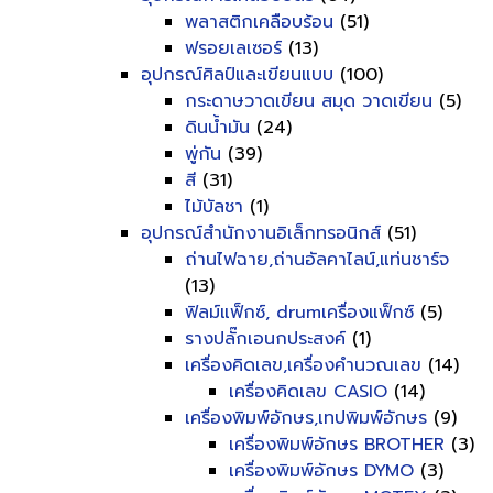
พลาสติกเคลือบร้อน
(51)
ฟรอยเลเซอร์
(13)
อุปกรณ์ศิลป์และเขียนแบบ
(100)
กระดาษวาดเขียน สมุด วาดเขียน
(5)
ดินน้ำมัน
(24)
พู่กัน
(39)
สี
(31)
ไม้บัลชา
(1)
อุปกรณ์สำนักงานอิเล็กทรอนิกส์
(51)
ถ่านไฟฉาย,ถ่านอัลคาไลน์,แท่นชาร์จ
(13)
ฟิลม์แฟ็กซ์, drumเครื่องแฟ็กซ์
(5)
รางปลั๊กเอนกประสงค์
(1)
เครื่องคิดเลข,เครื่องคำนวณเลข
(14)
เครื่องคิดเลข CASIO
(14)
เครื่องพิมพ์อักษร,เทปพิมพ์อักษร
(9)
เครื่องพิมพ์อักษร BROTHER
(3)
เครื่องพิมพ์อักษร DYMO
(3)