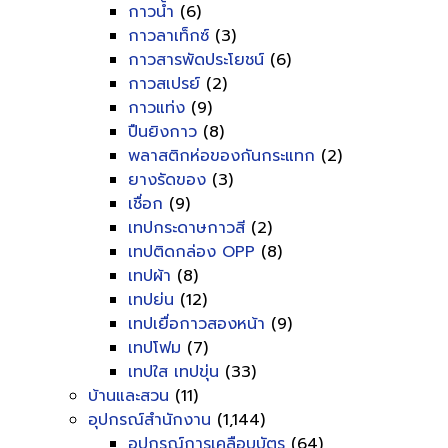
กาวน้ำ
(6)
กาวลาเท็กซ์
(3)
กาวสารพัดประโยชน์
(6)
กาวสเปรย์
(2)
กาวแท่ง
(9)
ปืนยิงกาว
(8)
พลาสติกห่อของกันกระแทก
(2)
ยางรัดของ
(3)
เชื่อก
(9)
เทปกระดาษกาวสี
(2)
เทปติดกล่อง OPP
(8)
เทปผ้า
(8)
เทปย่น
(12)
เทปเยื่อกาวสองหน้า
(9)
เทปโฟม
(7)
เทปใส เทปขุ่น
(33)
บ้านและสวน
(11)
อุปกรณ์สำนักงาน
(1,144)
อุปกรณ์การเคลือบบัตร
(64)