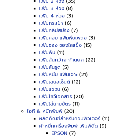
แฟ้ม 2 ห่วง
(35)
แฟ้ม 3 ห่วง
(8)
แฟ้ม 4 ห่วง
(3)
แฟ้มกระเป๋า
(6)
แฟ้มคลิปสปริง
(7)
แฟ้มคอม แฟ้มหีบเพลง
(3)
แฟ้มซอง ซองใสแข็ง
(15)
แฟ้มพับ
(11)
แฟ้มสันกว้าง ก้านยก
(22)
แฟ้มสันรูด
(5)
แฟ้มหนีบ แฟ้มเจาะ
(21)
แฟ้มเสนอเซ็นต์
(12)
แฟ้มแขวน
(6)
แฟ้มโชว์เอกสาร
(20)
แฟ้มใส่นามบัตร
(11)
ไอที & หมึกพิมพ์
(20)
ผลิตภัณฑ์สำหรับคอมพิวเตอร์
(11)
ผ้าหมึกเครื่องพิมพ์ ,พิมพ์ดีด
(9)
EPSON
(7)