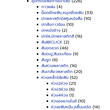
อุปกรณ์เพื่อการเข้าเล่ม
(226)
กาวแผ่น
(4)
น็อดยึดแฟ้ม,หมุดยึดแฟ้ม
(33)
ปกพลาสติกใสหุ้มหนังสือ
(10)
ปกสันกาวร้อน
(10)
ปกหนังช้าง
(2)
ปกใส,ปกพลาสติกสี
(16)
สันIBICLICK
(2)
สันขดลวด
(46)
สันตะปู,สันตะเกียบ
(9)
สันรูด
(6)
สันห่วงพลาสติก
(16)
สันเกลียวพลาสติก
(20)
ห่วงเหล็กใส่แฟ้ม
(52)
ห่วง2ห่วง
(21)
ห่วง3ห่วง
(6)
ห่วง4ห่วง
(1)
ห่วงออแกนไนซ์
(10)
ห่วงแฟ้มหนีบ,คลิ๊บบอร์ด
(14)