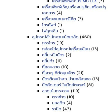
เครื่องพิมพ์อักษร MOTEX
(3)
เครื่องพิมพ์เช็ค,เครื่องปรุเช็ค,เครื่องปรุ
เอกสาร
(4)
เครื่องสแกนบาร์โค๊ต
(3)
โทรศัพท์
(1)
ไฟฉุกเฉิน
(1)
อุปกรณ์สำนักงานเบ็ดเตล็ด
(460)
กรรไกร
(19)
กล่องใส่อุปกรณ์เครื่องเขียน
(13)
คลิ๊บหนีบบัตร
(2)
คลิ๊ปดำ
(11)
ที่ถอนลวด
(10)
ที่เจาะรู ที่ตัดมุมบัตร
(21)
บัตรติดหน้าอก ป้ายคล้องคอ
(13)
มีดคัตเตอร์ ใบมีดคัตเตอร์
(81)
ลวดเย็บกระดาษ
(119)
ตราช้าง
(10)
บอสติก
(4)
ราปิด
(43)