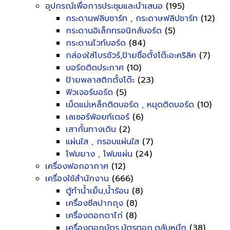
อุปกรณ์เพื่อการประชุมและนำเสนอ
(195)
กระดานฟลิบชาร์ท , กระดาษฟลิปชาร์ท
(12)
กระดานอิเล็กทรอนิกส์บอร์ด
(5)
กระดานไวท์บอร์ด
(84)
กล่องใส่โบรชัวร์,ป้ายชื่อตั้งโต๊ะอะคริลิค
(7)
บอร์ดติดประกาศ
(10)
ป้ายพลาสติกตั้งโต๊ะ
(23)
ฟิวเจอร์บอร์ด
(5)
เม็ดแม่เหล็กติดบอร์ด , หมุดติดบอร์ด
(10)
เลเซอร์พ้อยท์เตอร์
(6)
เสากั้นทางเดิน
(2)
แผ่นใส , กรอบแผ่นใส
(7)
โฟมยาง , โฟมแผ่น
(24)
เครื่องฟอกอากาศ
(12)
เครื่องใช้สำนักงาน
(666)
ตู้ทำน้ำเย็น,น้ำร้อน
(8)
เครื่องซีลปากถุง
(8)
เครื่องตอกตาไก่
(8)
เครื่องตอกบัตร,บัตรตอก,ตลับหมึก
(38)