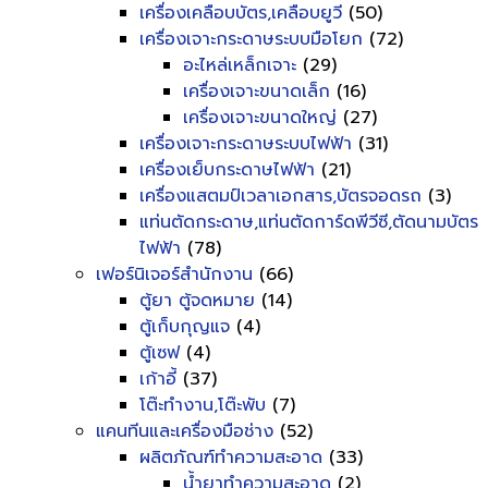
เครื่องเคลือบบัตร,เคลือบยูวี
(50)
เครื่องเจาะกระดาษระบบมือโยก
(72)
อะไหล่เหล็กเจาะ
(29)
เครื่องเจาะขนาดเล็ก
(16)
เครื่องเจาะขนาดใหญ่
(27)
เครื่องเจาะกระดาษระบบไฟฟ้า
(31)
เครื่องเย็บกระดาษไฟฟ้า
(21)
เครื่องแสตมป์เวลาเอกสาร,บัตรจอดรถ
(3)
แท่นตัดกระดาษ,แท่นตัดการ์ดพีวีซี,ตัดนามบัตร
ไฟฟ้า
(78)
เฟอร์นิเจอร์สำนักงาน
(66)
ตู้ยา ตู้จดหมาย
(14)
ตู้เก็บกุญแจ
(4)
ตู้เซฟ
(4)
เก้าอี้
(37)
โต๊ะทำงาน,โต๊ะพับ
(7)
แคนทีนและเครื่องมือช่าง
(52)
ผลิตภัณฑ์ทำความสะอาด
(33)
น้ำยาทำความสะอาด
(2)