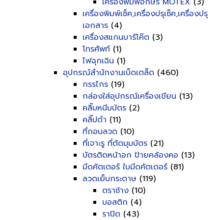
เครื่องพิมพ์อักษร MOTEX
(3)
เครื่องพิมพ์เช็ค,เครื่องปรุเช็ค,เครื่องปรุ
เอกสาร
(4)
เครื่องสแกนบาร์โค๊ต
(3)
โทรศัพท์
(1)
ไฟฉุกเฉิน
(1)
อุปกรณ์สำนักงานเบ็ดเตล็ด
(460)
กรรไกร
(19)
กล่องใส่อุปกรณ์เครื่องเขียน
(13)
คลิ๊บหนีบบัตร
(2)
คลิ๊ปดำ
(11)
ที่ถอนลวด
(10)
ที่เจาะรู ที่ตัดมุมบัตร
(21)
บัตรติดหน้าอก ป้ายคล้องคอ
(13)
มีดคัตเตอร์ ใบมีดคัตเตอร์
(81)
ลวดเย็บกระดาษ
(119)
ตราช้าง
(10)
บอสติก
(4)
ราปิด
(43)