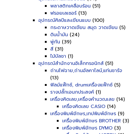
พลาสติกเคลือบร้อน
(51)
ฟรอยเลเซอร์
(13)
อุปกรณ์ศิลป์และเขียนแบบ
(100)
กระดาษวาดเขียน สมุด วาดเขียน
(5)
ดินน้ำมัน
(24)
พู่กัน
(39)
สี
(31)
ไม้บัลชา
(1)
อุปกรณ์สำนักงานอิเล็กทรอนิกส์
(51)
ถ่านไฟฉาย,ถ่านอัลคาไลน์,แท่นชาร์จ
(13)
ฟิลม์แฟ็กซ์, drumเครื่องแฟ็กซ์
(5)
รางปลั๊กเอนกประสงค์
(1)
เครื่องคิดเลข,เครื่องคำนวณเลข
(14)
เครื่องคิดเลข CASIO
(14)
เครื่องพิมพ์อักษร,เทปพิมพ์อักษร
(9)
เครื่องพิมพ์อักษร BROTHER
(3)
เครื่องพิมพ์อักษร DYMO
(3)