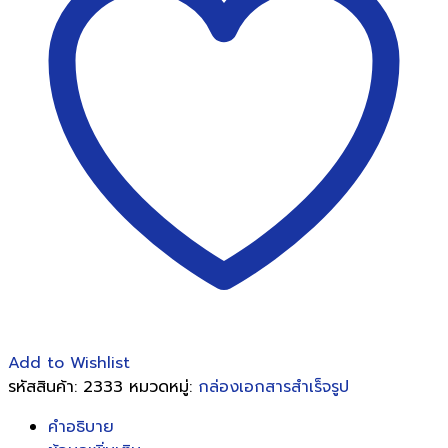
(All
purpose
box)
ขนาด
เล็ก
แพ็
คละ5ใบ
ชิ้น
Add to Wishlist
รหัสสินค้า:
2333
หมวดหมู่:
กล่องเอกสารสำเร็จรูป
คำอธิบาย