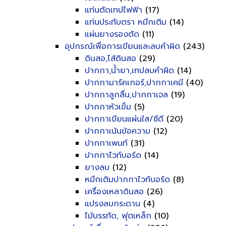
แท่นตัดเทปไฟฟ้า
(17)
แท่นประทับตรา หมึกเติม
(14)
แผ่นยางรองตัด
(11)
อุปกรณ์เพื่อการเขียนและลบคำผิด
(243)
ดินสอ,ไส้ดินสอ
(29)
ปากกา,น้ำยา,เทปลบคำผิด
(14)
ปากกามาร์คเกอร์,ปากกาเคมี
(40)
ปากกาลูกลื่น,ปากกาเจล
(19)
ปากกาหัวเข็ม
(5)
ปากกาเขียนแผ่นใส/ซีดี
(20)
ปากกาเน้นข้อความ
(12)
ปากกาเพนท์
(31)
ปากกาไวท์บอร์ด
(14)
ยางลบ
(12)
หมึกเติมปากกาไวท์บอร์ด
(8)
เครื่องเหลาดินสอ
(26)
แปรงลบกระดาน
(4)
ไม้บรรทัด, ฟุตเหล็ก
(10)