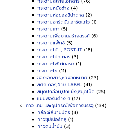
กระดาษสีถ่ายเอกสาร
(76)
กระดาษหนังช้าง
(4)
กระดาษห่อของสีน้ำตาล
(2)
กระดาษอาร์ตมัน,อาร์ตแก้ว
(1)
กระดาษเทา
(5)
กระดาษเพื่องานสร้างสรรค์
(6)
กระดาษแฟ็กซ์
(5)
กระดาษโน้ต, POST-IT
(18)
กระดาษโปสเตอร์
(3)
กระดาษโฟโต้บอร์ด
(1)
กระดาษไข
(11)
ซองเอกสาร,ซองจดหมาย
(23)
สติกเกอร์,ป้าย LABEL
(41)
สมุดปกอ่อน,ปกแข็ง,สมุดโน็ต
(25)
แบบฟอร์มต่าง ๆ
(17)
กาว เทป และอุปกรณ์เพื่อการบรรจุ
(134)
กล่องใส่นามบัตร
(3)
กาวซุปเปอร์กลู
(1)
กาวดินน้ำมัน
(3)