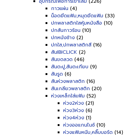
อุปกรณ์เพื่อการเข้าเล่ม
(226)
กาวแผ่น
(4)
น็อดยึดแฟ้ม,หมุดยึดแฟ้ม
(33)
ปกพลาสติกใสหุ้มหนังสือ
(10)
ปกสันกาวร้อน
(10)
ปกหนังช้าง
(2)
ปกใส,ปกพลาสติกสี
(16)
สันIBICLICK
(2)
สันขดลวด
(46)
สันตะปู,สันตะเกียบ
(9)
สันรูด
(6)
สันห่วงพลาสติก
(16)
สันเกลียวพลาสติก
(20)
ห่วงเหล็กใส่แฟ้ม
(52)
ห่วง2ห่วง
(21)
ห่วง3ห่วง
(6)
ห่วง4ห่วง
(1)
ห่วงออแกนไนซ์
(10)
ห่วงแฟ้มหนีบ,คลิ๊บบอร์ด
(14)