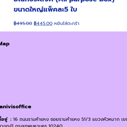
ขนาดใหญ่แพ็คละ5 ใบ
Original
Current
฿
495.00
฿
445.00
หยิบใส่ตะกร้า
price
price
was:
is:
Map
฿495.00.
฿445.00.
janivisoffice
ี่อยู่ :
16 ถนนรามคำแหง ซอยรามคำแหง 51/3 แขวงหัวหมาก เข
บางกะปิ กรุงเทพมหานคร 10240