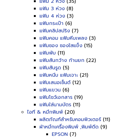
แฟ้ม 2 ห่วง
(35)
แฟ้ม 3 ห่วง
(8)
แฟ้ม 4 ห่วง
(3)
แฟ้มกระเป๋า
(6)
แฟ้มคลิปสปริง
(7)
แฟ้มคอม แฟ้มหีบเพลง
(3)
แฟ้มซอง ซองใสแข็ง
(15)
แฟ้มพับ
(11)
แฟ้มสันกว้าง ก้านยก
(22)
แฟ้มสันรูด
(5)
แฟ้มหนีบ แฟ้มเจาะ
(21)
แฟ้มเสนอเซ็นต์
(12)
แฟ้มแขวน
(6)
แฟ้มโชว์เอกสาร
(19)
แฟ้มใส่นามบัตร
(11)
ไอที & หมึกพิมพ์
(20)
ผลิตภัณฑ์สำหรับคอมพิวเตอร์
(11)
ผ้าหมึกเครื่องพิมพ์ ,พิมพ์ดีด
(9)
EPSON
(7)