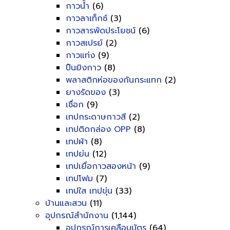
กาวน้ำ
(6)
กาวลาเท็กซ์
(3)
กาวสารพัดประโยชน์
(6)
กาวสเปรย์
(2)
กาวแท่ง
(9)
ปืนยิงกาว
(8)
พลาสติกห่อของกันกระแทก
(2)
ยางรัดของ
(3)
เชื่อก
(9)
เทปกระดาษกาวสี
(2)
เทปติดกล่อง OPP
(8)
เทปผ้า
(8)
เทปย่น
(12)
เทปเยื่อกาวสองหน้า
(9)
เทปโฟม
(7)
เทปใส เทปขุ่น
(33)
บ้านและสวน
(11)
อุปกรณ์สำนักงาน
(1,144)
อุปกรณ์การเคลือบบัตร
(64)