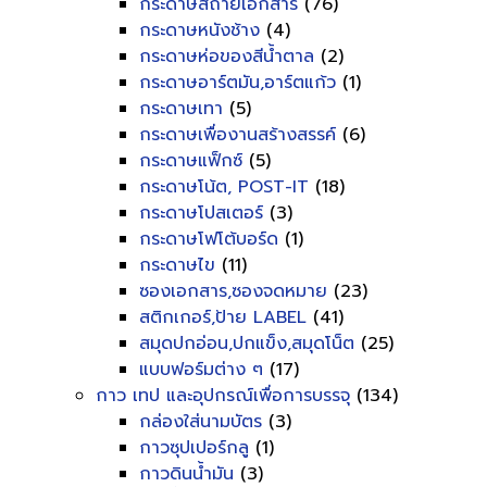
กระดาษสีถ่ายเอกสาร
(76)
กระดาษหนังช้าง
(4)
กระดาษห่อของสีน้ำตาล
(2)
กระดาษอาร์ตมัน,อาร์ตแก้ว
(1)
กระดาษเทา
(5)
กระดาษเพื่องานสร้างสรรค์
(6)
กระดาษแฟ็กซ์
(5)
กระดาษโน้ต, POST-IT
(18)
กระดาษโปสเตอร์
(3)
กระดาษโฟโต้บอร์ด
(1)
กระดาษไข
(11)
ซองเอกสาร,ซองจดหมาย
(23)
สติกเกอร์,ป้าย LABEL
(41)
สมุดปกอ่อน,ปกแข็ง,สมุดโน็ต
(25)
แบบฟอร์มต่าง ๆ
(17)
กาว เทป และอุปกรณ์เพื่อการบรรจุ
(134)
กล่องใส่นามบัตร
(3)
กาวซุปเปอร์กลู
(1)
กาวดินน้ำมัน
(3)