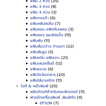
แฟ้ม 2 ห่วง
(35)
แฟ้ม 3 ห่วง
(8)
แฟ้ม 4 ห่วง
(3)
แฟ้มกระเป๋า
(6)
แฟ้มคลิปสปริง
(7)
แฟ้มคอม แฟ้มหีบเพลง
(3)
แฟ้มซอง ซองใสแข็ง
(15)
แฟ้มพับ
(11)
แฟ้มสันกว้าง ก้านยก
(22)
แฟ้มสันรูด
(5)
แฟ้มหนีบ แฟ้มเจาะ
(21)
แฟ้มเสนอเซ็นต์
(12)
แฟ้มแขวน
(6)
แฟ้มโชว์เอกสาร
(20)
แฟ้มใส่นามบัตร
(11)
ไอที & หมึกพิมพ์
(20)
ผลิตภัณฑ์สำหรับคอมพิวเตอร์
(11)
ผ้าหมึกเครื่องพิมพ์ ,พิมพ์ดีด
(9)
EPSON
(7)