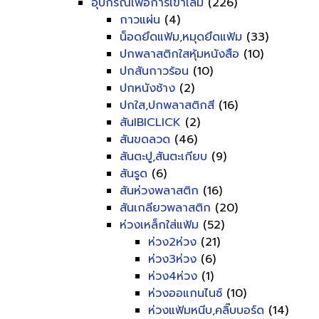
อุปกรณ์เพื่อการเข้าเล่ม
(226)
กาวแผ่น
(4)
น็อดยึดแฟ้ม,หมุดยึดแฟ้ม
(33)
ปกพลาสติกใสหุ้มหนังสือ
(10)
ปกสันกาวร้อน
(10)
ปกหนังช้าง
(2)
ปกใส,ปกพลาสติกสี
(16)
สันIBICLICK
(2)
สันขดลวด
(46)
สันตะปู,สันตะเกียบ
(9)
สันรูด
(6)
สันห่วงพลาสติก
(16)
สันเกลียวพลาสติก
(20)
ห่วงเหล็กใส่แฟ้ม
(52)
ห่วง2ห่วง
(21)
ห่วง3ห่วง
(6)
ห่วง4ห่วง
(1)
ห่วงออแกนไนซ์
(10)
ห่วงแฟ้มหนีบ,คลิ๊บบอร์ด
(14)