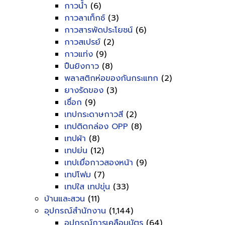
กาวน้ำ
(6)
กาวลาเท็กซ์
(3)
กาวสารพัดประโยชน์
(6)
กาวสเปรย์
(2)
กาวแท่ง
(9)
ปืนยิงกาว
(8)
พลาสติกห่อของกันกระแทก
(2)
ยางรัดของ
(3)
เชื่อก
(9)
เทปกระดาษกาวสี
(2)
เทปติดกล่อง OPP
(8)
เทปผ้า
(8)
เทปย่น
(12)
เทปเยื่อกาวสองหน้า
(9)
เทปโฟม
(7)
เทปใส เทปขุ่น
(33)
บ้านและสวน
(11)
อุปกรณ์สำนักงาน
(1,144)
อุปกรณ์การเคลือบบัตร
(64)