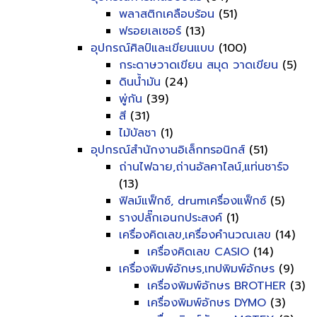
พลาสติกเคลือบร้อน
(51)
ฟรอยเลเซอร์
(13)
อุปกรณ์ศิลป์และเขียนแบบ
(100)
กระดาษวาดเขียน สมุด วาดเขียน
(5)
ดินน้ำมัน
(24)
พู่กัน
(39)
สี
(31)
ไม้บัลชา
(1)
อุปกรณ์สำนักงานอิเล็กทรอนิกส์
(51)
ถ่านไฟฉาย,ถ่านอัลคาไลน์,แท่นชาร์จ
(13)
ฟิลม์แฟ็กซ์, drumเครื่องแฟ็กซ์
(5)
รางปลั๊กเอนกประสงค์
(1)
เครื่องคิดเลข,เครื่องคำนวณเลข
(14)
เครื่องคิดเลข CASIO
(14)
เครื่องพิมพ์อักษร,เทปพิมพ์อักษร
(9)
เครื่องพิมพ์อักษร BROTHER
(3)
เครื่องพิมพ์อักษร DYMO
(3)