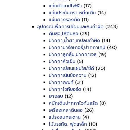
แท่นตัดเทปไฟฟ้า
(17)
แท่นประทับตรา หมึกเติม
(14)
แผ่นยางรองตัด
(11)
อุปกรณ์เพื่อการเขียนและลบคำผิด
(243)
ดินสอ,ไส้ดินสอ
(29)
ปากกา,น้ำยา,เทปลบคำผิด
(14)
ปากกามาร์คเกอร์,ปากกาเคมี
(40)
ปากกาลูกลื่น,ปากกาเจล
(19)
ปากกาหัวเข็ม
(5)
ปากกาเขียนแผ่นใส/ซีดี
(20)
ปากกาเน้นข้อความ
(12)
ปากกาเพนท์
(31)
ปากกาไวท์บอร์ด
(14)
ยางลบ
(12)
หมึกเติมปากกาไวท์บอร์ด
(8)
เครื่องเหลาดินสอ
(26)
แปรงลบกระดาน
(4)
ไม้บรรทัด, ฟุตเหล็ก
(10)