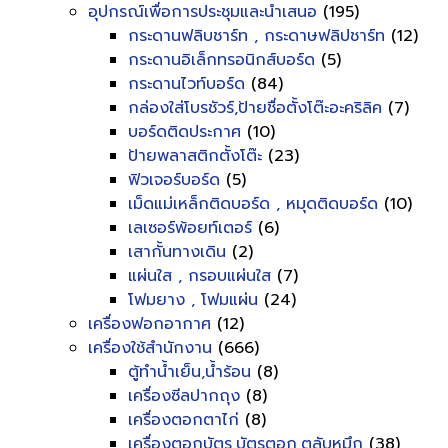
อุปกรณ์เพื่อการประชุมและนำเสนอ
(195)
กระดานฟลิบชาร์ท , กระดาษฟลิปชาร์ท
(12)
กระดานอิเล็กทรอนิกส์บอร์ด
(5)
กระดานไวท์บอร์ด
(84)
กล่องใส่โบรชัวร์,ป้ายชื่อตั้งโต๊ะอะคริลิค
(7)
บอร์ดติดประกาศ
(10)
ป้ายพลาสติกตั้งโต๊ะ
(23)
ฟิวเจอร์บอร์ด
(5)
เม็ดแม่เหล็กติดบอร์ด , หมุดติดบอร์ด
(10)
เลเซอร์พ้อยท์เตอร์
(6)
เสากั้นทางเดิน
(2)
แผ่นใส , กรอบแผ่นใส
(7)
โฟมยาง , โฟมแผ่น
(24)
เครื่องฟอกอากาศ
(12)
เครื่องใช้สำนักงาน
(666)
ตู้ทำน้ำเย็น,น้ำร้อน
(8)
เครื่องซีลปากถุง
(8)
เครื่องตอกตาไก่
(8)
เครื่องตอกบัตร,บัตรตอก,ตลับหมึก
(38)