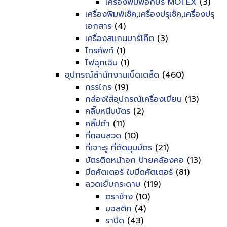
เครื่องพิมพ์อักษร MOTEX
(3)
เครื่องพิมพ์เช็ค,เครื่องปรุเช็ค,เครื่องปรุ
เอกสาร
(4)
เครื่องสแกนบาร์โค๊ต
(3)
โทรศัพท์
(1)
ไฟฉุกเฉิน
(1)
อุปกรณ์สำนักงานเบ็ดเตล็ด
(460)
กรรไกร
(19)
กล่องใส่อุปกรณ์เครื่องเขียน
(13)
คลิ๊บหนีบบัตร
(2)
คลิ๊ปดำ
(11)
ที่ถอนลวด
(10)
ที่เจาะรู ที่ตัดมุมบัตร
(21)
บัตรติดหน้าอก ป้ายคล้องคอ
(13)
มีดคัตเตอร์ ใบมีดคัตเตอร์
(81)
ลวดเย็บกระดาษ
(119)
ตราช้าง
(10)
บอสติก
(4)
ราปิด
(43)