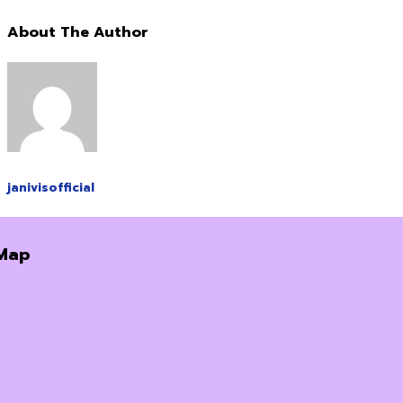
About The Author
janivisofficial
Map