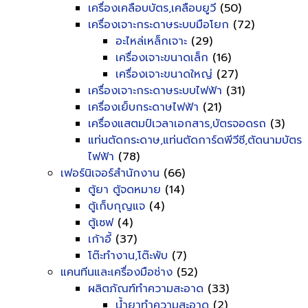
เครื่องเคลือบบัตร,เคลือบยูวี
(50)
เครื่องเจาะกระดาษระบบมือโยก
(72)
อะไหล่เหล็กเจาะ
(29)
เครื่องเจาะขนาดเล็ก
(16)
เครื่องเจาะขนาดใหญ่
(27)
เครื่องเจาะกระดาษระบบไฟฟ้า
(31)
เครื่องเย็บกระดาษไฟฟ้า
(21)
เครื่องแสตมป์เวลาเอกสาร,บัตรจอดรถ
(3)
แท่นตัดกระดาษ,แท่นตัดการ์ดพีวีซี,ตัดนามบัตร
ไฟฟ้า
(78)
เฟอร์นิเจอร์สำนักงาน
(66)
ตู้ยา ตู้จดหมาย
(14)
ตู้เก็บกุญแจ
(4)
ตู้เซฟ
(4)
เก้าอี้
(37)
โต๊ะทำงาน,โต๊ะพับ
(7)
แคนทีนและเครื่องมือช่าง
(52)
ผลิตภัณฑ์ทำความสะอาด
(33)
น้ำยาทำความสะอาด
(2)