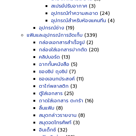
สเปรย์ปรับอากาศ
(3)
อุปกรณ์ทำความสะอาด
(24)
อุปกรณ์สำหรับห้องแคนทีน
(4)
อุปกรณ์ช่าง
(19)
แฟ้มและอุปกรณ์การจัดเก็บ
(339)
กล่องเอกสารสำเร็จรูป
(2)
กล่องใส่เอกสารปากตัด
(20)
คลิปบอร์ด
(13)
ฉากกั้นหนังสือ
(5)
ซองซิป ถุงซิป
(7)
ซองเอนกประสงค์
(11)
ตาไก่พลาสติก
(3)
ตู้ใส่เอกสาร
(25)
ถาดใส่เอกสาร ตะกร้า
(16)
ลิ้นแฟ้ม
(8)
สมุดกล่าวรายงาน
(8)
สมุดจดโทรศัพท์
(3)
อินเด็กซ์
(32)