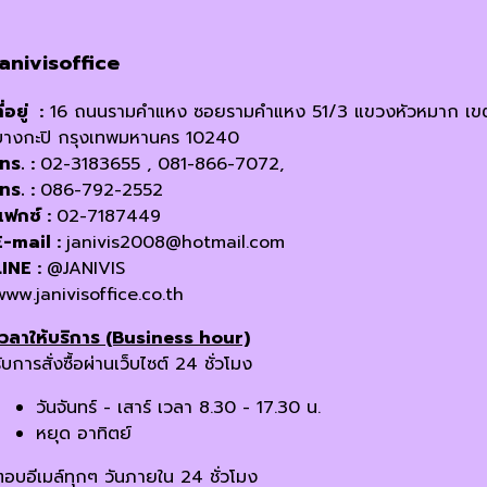
janivisoffice
ี่อยู่ :
16 ถนนรามคำแหง ซอยรามคำแหง 51/3 แขวงหัวหมาก เข
บางกะปิ กรุงเทพมหานคร 10240
โทร. :
02-3183655 , 081-866-7072,
โทร. :
086-792-2552
แฟกซ์ :
02-7187449
E-mail :
janivis2008@hotmail.com
LINE :
@JANIVIS
www.janivisoffice.co.th
เวลาให้บริการ (Business hour)
ับการสั่งซื้อผ่านเว็บไซต์ 24 ชั่วโมง
วันจันทร์ - เสาร์ เวลา 8.30 - 17.30 น.
หยุด อาทิตย์
ตอบอีเมล์ทุกๆ วันภายใน 24 ชั่วโมง