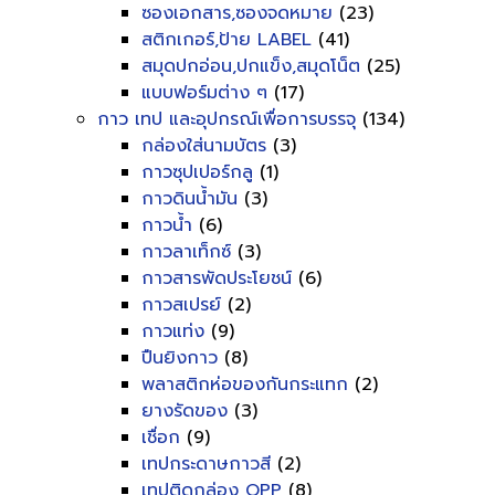
ซองเอกสาร,ซองจดหมาย
(23)
สติกเกอร์,ป้าย LABEL
(41)
สมุดปกอ่อน,ปกแข็ง,สมุดโน็ต
(25)
แบบฟอร์มต่าง ๆ
(17)
กาว เทป และอุปกรณ์เพื่อการบรรจุ
(134)
กล่องใส่นามบัตร
(3)
กาวซุปเปอร์กลู
(1)
กาวดินน้ำมัน
(3)
กาวน้ำ
(6)
กาวลาเท็กซ์
(3)
กาวสารพัดประโยชน์
(6)
กาวสเปรย์
(2)
กาวแท่ง
(9)
ปืนยิงกาว
(8)
พลาสติกห่อของกันกระแทก
(2)
ยางรัดของ
(3)
เชื่อก
(9)
เทปกระดาษกาวสี
(2)
เทปติดกล่อง OPP
(8)