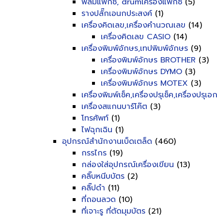
ฟิลม์แฟ็กซ์, drumเครื่องแฟ็กซ์
(5)
รางปลั๊กเอนกประสงค์
(1)
เครื่องคิดเลข,เครื่องคำนวณเลข
(14)
เครื่องคิดเลข CASIO
(14)
เครื่องพิมพ์อักษร,เทปพิมพ์อักษร
(9)
เครื่องพิมพ์อักษร BROTHER
(3)
เครื่องพิมพ์อักษร DYMO
(3)
เครื่องพิมพ์อักษร MOTEX
(3)
เครื่องพิมพ์เช็ค,เครื่องปรุเช็ค,เครื่องปรุเ
เครื่องสแกนบาร์โค๊ต
(3)
โทรศัพท์
(1)
ไฟฉุกเฉิน
(1)
อุปกรณ์สำนักงานเบ็ดเตล็ด
(460)
กรรไกร
(19)
กล่องใส่อุปกรณ์เครื่องเขียน
(13)
คลิ๊บหนีบบัตร
(2)
คลิ๊ปดำ
(11)
ที่ถอนลวด
(10)
ที่เจาะรู ที่ตัดมุมบัตร
(21)