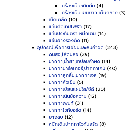
เครื่องเย็บชนิดคีม
(4)
เครื่องเย็บแขนยาว เย็บกลาง
(3)
เบ็ดเตล็ด
(10)
แท่นตัดเทปไฟฟ้า
(17)
แท่นประทับตรา หมึกเติม
(14)
แผ่นยางรองตัด
(11)
อุปกรณ์เพื่อการเขียนและลบคำผิด
(243)
ดินสอ,ไส้ดินสอ
(29)
ปากกา,น้ำยา,เทปลบคำผิด
(14)
ปากกามาร์คเกอร์,ปากกาเคมี
(40)
ปากกาลูกลื่น,ปากกาเจล
(19)
ปากกาหัวเข็ม
(5)
ปากกาเขียนแผ่นใส/ซีดี
(20)
ปากกาเน้นข้อความ
(12)
ปากกาเพนท์
(31)
ปากกาไวท์บอร์ด
(14)
ยางลบ
(12)
หมึกเติมปากกาไวท์บอร์ด
(8)