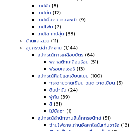
เทปผ้า
(8)
เทปย่น
(12)
เทปเยื่อกาวสองหน้า
(9)
เทปโฟม
(7)
เทปใส เทปขุ่น
(33)
บ้านและสวน
(11)
อุปกรณ์สำนักงาน
(1,144)
อุปกรณ์การเคลือบบัตร
(64)
พลาสติกเคลือบร้อน
(51)
ฟรอยเลเซอร์
(13)
อุปกรณ์ศิลป์และเขียนแบบ
(100)
กระดาษวาดเขียน สมุด วาดเขียน
(5)
ดินน้ำมัน
(24)
พู่กัน
(39)
สี
(31)
ไม้บัลชา
(1)
อุปกรณ์สำนักงานอิเล็กทรอนิกส์
(51)
ถ่านไฟฉาย,ถ่านอัลคาไลน์,แท่นชาร์จ
(13)