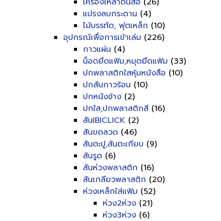
เครื่องเหลาดินสอ
(26)
แปรงลบกระดาน
(4)
ไม้บรรทัด, ฟุตเหล็ก
(10)
อุปกรณ์เพื่อการเข้าเล่ม
(226)
กาวแผ่น
(4)
น็อดยึดแฟ้ม,หมุดยึดแฟ้ม
(33)
ปกพลาสติกใสหุ้มหนังสือ
(10)
ปกสันกาวร้อน
(10)
ปกหนังช้าง
(2)
ปกใส,ปกพลาสติกสี
(16)
สันIBICLICK
(2)
สันขดลวด
(46)
สันตะปู,สันตะเกียบ
(9)
สันรูด
(6)
สันห่วงพลาสติก
(16)
สันเกลียวพลาสติก
(20)
ห่วงเหล็กใส่แฟ้ม
(52)
ห่วง2ห่วง
(21)
ห่วง3ห่วง
(6)